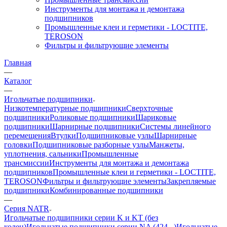
Инструменты для монтажа и демонтажа
подшипников
Промышленные клеи и герметики - LOCTITE,
TEROSON
Фильтры и фильтрующие элементы
Главная
—
Каталог
—
Игольчатые подшипники
Низкотемпературные подшипники
Сверхточные
подшипники
Роликовые подшипники
Шариковые
подшипники
Шарнирные подшипники
Системы линейного
перемещения
Втулки
Подшипниковые узлы
Шарнирные
головки
Подшипниковые разборные узлы
Манжеты,
уплотнения, сальники
Промышленные
трансмиссии
Инструменты для монтажа и демонтажа
подшипников
Промышленные клеи и герметики - LOCTITE,
TEROSON
Фильтры и фильтрующие элементы
Закрепляемые
подшипники
Комбинированные подшипники
—
Серия NATR
Игольчатые подшипники серии K и KT (без
колец)
Игольчатые подшипники серии NA (424...)
Игольчатые