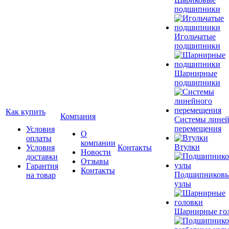
подшипники
Игольчатые
подшипники
Шарнирные
подшипники
Как купить
Компания
Системы лине
перемещения
Условия
О
оплаты
компании
Втулки
Условия
Контакты
Новости
доставки
Отзывы
Гарантия
Контакты
Подшипников
на товар
узлы
Шарнирные го