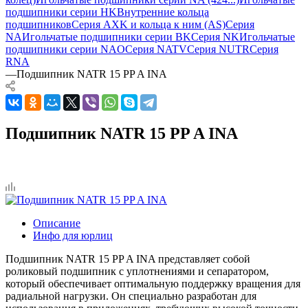
подшипники серии HK
Внутренние кольца
подшипников
Серия AXK и кольца к ним (AS)
Серия
NA
Игольчатые подшипники серии BK
Серия NK
Игольчатые
подшипники серии NAO
Серия NATV
Серия NUTR
Серия
RNA
—
Подшипник NATR 15 PP A INA
Подшипник NATR 15 PP A INA
Описание
Инфо для юрлиц
Подшипник NATR 15 PP A INA представляет собой
роликовый подшипник с уплотнениями и сепаратором,
который обеспечивает оптимальную поддержку вращения для
радиальной нагрузки. Он специально разработан для