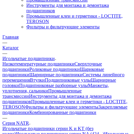
Инструменты для монтажа и демонтажа
подшипников
Промышленные клеи и герметики - LOCTITE,
TEROSON
Фильтры и фильтрующие элементы
Главная
—
Каталог
—
Игольчатые подшипники
Низкотемпературные подшипники
Сверхточные
подшипники
Роликовые подшипники
Шариковые
подшипники
Шарнирные подшипники
Системы линейного
перемещения
Втулки
Подшипниковые узлы
Шарнирные
головки
Подшипниковые разборные узлы
Манжеты,
уплотнения, сальники
Промышленные
трансмиссии
Инструменты для монтажа и демонтажа
подшипников
Промышленные клеи и герметики - LOCTITE,
TEROSON
Фильтры и фильтрующие элементы
Закрепляемые
подшипники
Комбинированные подшипники
—
Серия NATR
Игольчатые подшипники серии K и KT (без
колец)
Игольчатые подшипники серии NA (424...)
Игольчатые