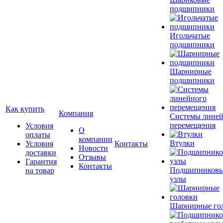
подшипники
Игольчатые
подшипники
Шарнирные
подшипники
Как купить
Компания
Системы лине
перемещения
Условия
О
оплаты
компании
Втулки
Условия
Контакты
Новости
доставки
Отзывы
Гарантия
Контакты
Подшипников
на товар
узлы
Шарнирные го