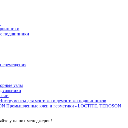
и
дшипники
ые подшипники
 перемещения
орные узлы
, сальники
ссии
Инструменты для монтажа и демонтажа подшипников
Промышленные клеи и герметики - LOCTITE, TEROSON
яйте у наших менеджеров!