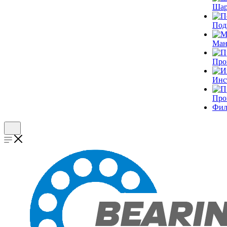
Шар
Под
Ман
Про
Инс
Про
Фил