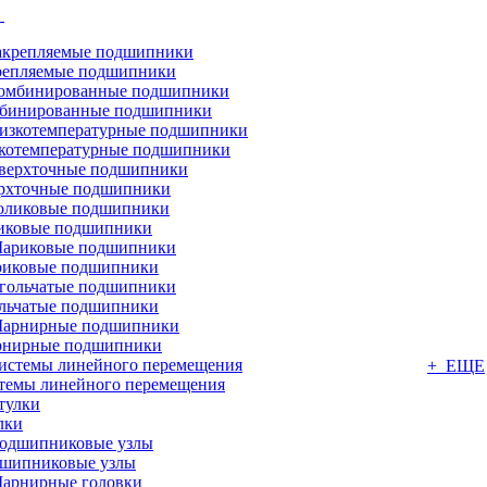
г
репляемые подшипники
бинированные подшипники
котемпературные подшипники
рхточные подшипники
иковые подшипники
иковые подшипники
льчатые подшипники
нирные подшипники
+ ЕЩЕ
темы линейного перемещения
лки
шипниковые узлы