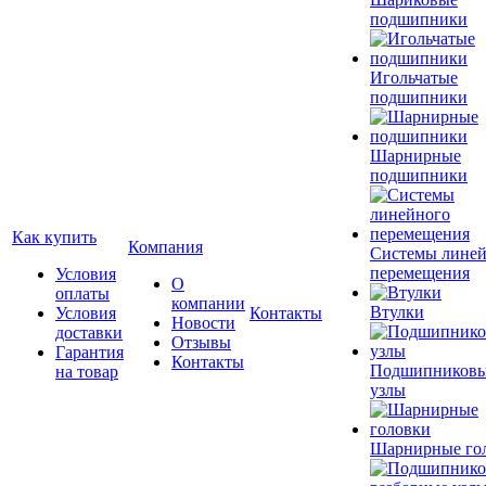
подшипники
Игольчатые
подшипники
Шарнирные
подшипники
Как купить
Компания
Системы лине
перемещения
Условия
О
оплаты
компании
Втулки
Условия
Контакты
Новости
доставки
Отзывы
Гарантия
Контакты
Подшипников
на товар
узлы
Шарнирные го