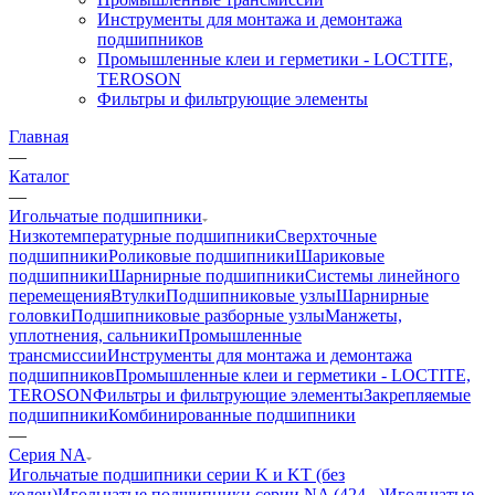
Инструменты для монтажа и демонтажа
подшипников
Промышленные клеи и герметики - LOCTITE,
TEROSON
Фильтры и фильтрующие элементы
Главная
—
Каталог
—
Игольчатые подшипники
Низкотемпературные подшипники
Сверхточные
подшипники
Роликовые подшипники
Шариковые
подшипники
Шарнирные подшипники
Системы линейного
перемещения
Втулки
Подшипниковые узлы
Шарнирные
головки
Подшипниковые разборные узлы
Манжеты,
уплотнения, сальники
Промышленные
трансмиссии
Инструменты для монтажа и демонтажа
подшипников
Промышленные клеи и герметики - LOCTITE,
TEROSON
Фильтры и фильтрующие элементы
Закрепляемые
подшипники
Комбинированные подшипники
—
Серия NA
Игольчатые подшипники серии K и KT (без
колец)
Игольчатые подшипники серии NA (424...)
Игольчатые