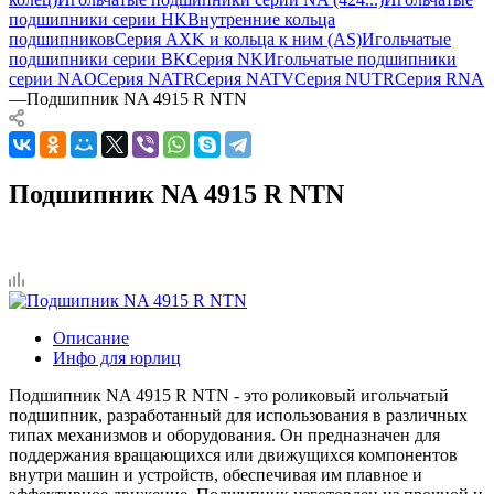
подшипники серии HK
Внутренние кольца
подшипников
Серия AXK и кольца к ним (AS)
Игольчатые
подшипники серии BK
Серия NK
Игольчатые подшипники
серии NAO
Серия NATR
Серия NATV
Серия NUTR
Серия RNA
—
Подшипник NA 4915 R NTN
Подшипник NA 4915 R NTN
Описание
Инфо для юрлиц
Подшипник NA 4915 R NTN - это роликовый игольчатый
подшипник, разработанный для использования в различных
типах механизмов и оборудования. Он предназначен для
поддержания вращающихся или движущихся компонентов
внутри машин и устройств, обеспечивая им плавное и