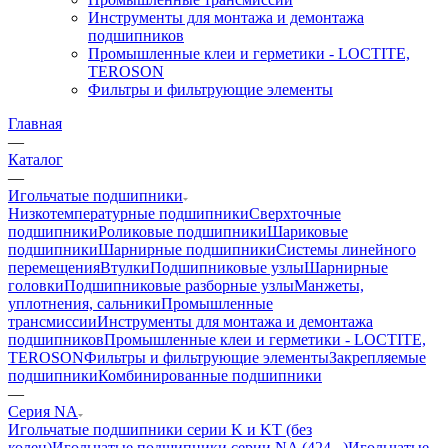
Инструменты для монтажа и демонтажа
подшипников
Промышленные клеи и герметики - LOCTITE,
TEROSON
Фильтры и фильтрующие элементы
Главная
—
Каталог
—
Игольчатые подшипники
Низкотемпературные подшипники
Сверхточные
подшипники
Роликовые подшипники
Шариковые
подшипники
Шарнирные подшипники
Системы линейного
перемещения
Втулки
Подшипниковые узлы
Шарнирные
головки
Подшипниковые разборные узлы
Манжеты,
уплотнения, сальники
Промышленные
трансмиссии
Инструменты для монтажа и демонтажа
подшипников
Промышленные клеи и герметики - LOCTITE,
TEROSON
Фильтры и фильтрующие элементы
Закрепляемые
подшипники
Комбинированные подшипники
—
Серия NA
Игольчатые подшипники серии K и KT (без
колец)
Игольчатые подшипники серии NA (424...)
Игольчатые