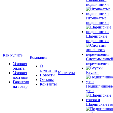
подшипники
Игольчатые
подшипники
Шарнирные
подшипники
Как купить
Компания
Системы лине
перемещения
Условия
О
оплаты
компании
Втулки
Условия
Контакты
Новости
доставки
Отзывы
Гарантия
Контакты
Подшипников
на товар
узлы
Шарнирные го