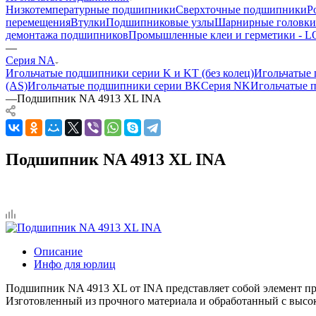
Низкотемпературные подшипники
Сверхточные подшипники
Р
перемещения
Втулки
Подшипниковые узлы
Шарнирные головки
демонтажа подшипников
Промышленные клеи и герметики -
—
Серия NA
Игольчатые подшипники серии K и KT (без колец)
Игольчатые 
(AS)
Игольчатые подшипники серии BK
Серия NK
Игольчатые 
—
Подшипник NA 4913 XL INA
Подшипник NA 4913 XL INA
Описание
Инфо для юрлиц
Подшипник NA 4913 XL от INA представляет собой элемент пр
Изготовленный из прочного материала и обработанный с высо