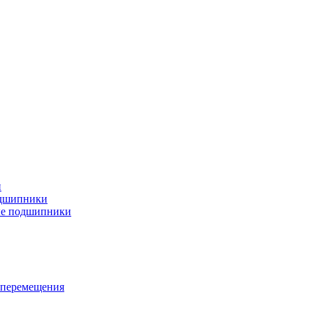
и
дшипники
ые подшипники
 перемещения