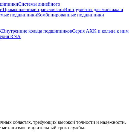
шипники
Системы линейного
ки
Промышленные трансмиссии
Инструменты для монтажа и
емые подшипники
Комбинированные подшипники
K
Внутренние кольца подшипников
Серия AXK и кольца к ним
ерия RNA
чных областях, требующих высокой точности и надежности.
у механизмов и длительный срок службы.