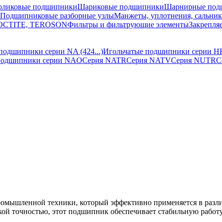
оликовые подшипники
Шариковые подшипники
Шарнирные под
Подшипниковые разборные узлы
Манжеты, уплотнения, сальни
 LOCTITE, TEROSON
Фильтры и фильтрующие элементы
Закрепля
подшипники серии NA (424...)
Игольчатые подшипники серии H
подшипники серии NAO
Серия NATR
Серия NATV
Серия NUTR
С
омышленной техники, который эффективно применяется в разли
кой точностью, этот подшипник обеспечивает стабильную работ