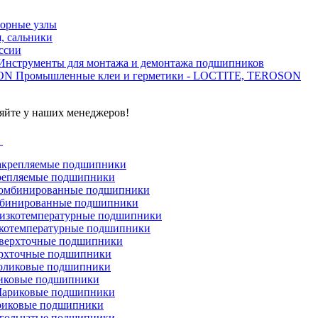
орные узлы
, сальники
ссии
Инструменты для монтажа и демонтажа подшипников
Промышленные клеи и герметики - LOCTITE, TEROSON
яйте у наших менеджеров!
г
репляемые подшипники
бинированные подшипники
котемпературные подшипники
рхточные подшипники
иковые подшипники
иковые подшипники