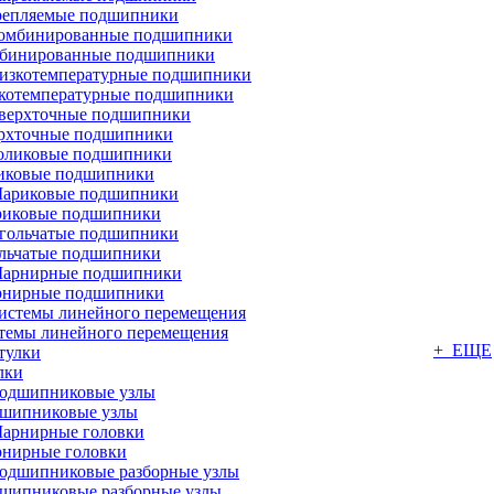
репляемые подшипники
бинированные подшипники
котемпературные подшипники
рхточные подшипники
иковые подшипники
иковые подшипники
льчатые подшипники
нирные подшипники
темы линейного перемещения
+ ЕЩЕ
лки
шипниковые узлы
нирные головки
шипниковые разборные узлы