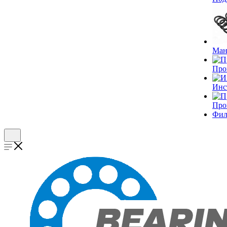
Ман
Про
Инс
Про
Фил