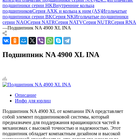
подшипники серии HK
Внутренние кольца
подшипников
Серия AXK и кольца к ним (AS)
Игольчатые
подшипники серии BK
Серия NK
Игольчатые подшипники
серии NAO
Серия NATR
Серия NATV
Серия NUTR
Серия RNA
—
Подшипник NA 4900 XL INA
Подшипник NA 4900 XL INA
Описание
Инфо для юрлиц
Подшипник NA 4900 XL от компании INA представляет
собой элемент подшипниковой системы, который
предназначен для поддержания вращающихся частей в
механизмах с высокой точностью и надежностью. Этот
подшипник обладает компактным дизайном и высокой