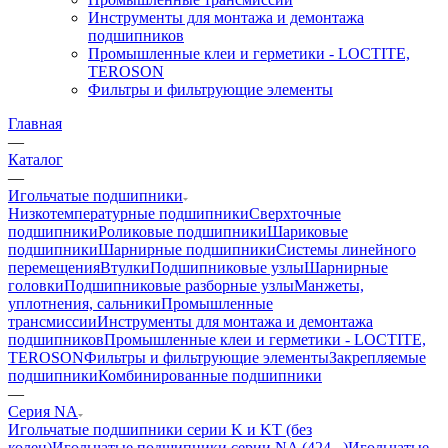
Инструменты для монтажа и демонтажа
подшипников
Промышленные клеи и герметики - LOCTITE,
TEROSON
Фильтры и фильтрующие элементы
Главная
—
Каталог
—
Игольчатые подшипники
Низкотемпературные подшипники
Сверхточные
подшипники
Роликовые подшипники
Шариковые
подшипники
Шарнирные подшипники
Системы линейного
перемещения
Втулки
Подшипниковые узлы
Шарнирные
головки
Подшипниковые разборные узлы
Манжеты,
уплотнения, сальники
Промышленные
трансмиссии
Инструменты для монтажа и демонтажа
подшипников
Промышленные клеи и герметики - LOCTITE,
TEROSON
Фильтры и фильтрующие элементы
Закрепляемые
подшипники
Комбинированные подшипники
—
Серия NA
Игольчатые подшипники серии K и KT (без
колец)
Игольчатые подшипники серии NA (424...)
Игольчатые