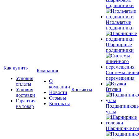
подшипники
Игольчатые
подшипники
Шарнирные
подшипники
Как купить
Компания
Системы лине
перемещения
Условия
О
оплаты
компании
Втулки
Условия
Контакты
Новости
доставки
Отзывы
Гарантия
Контакты
Подшипников
на товар
узлы
Шарнирные го