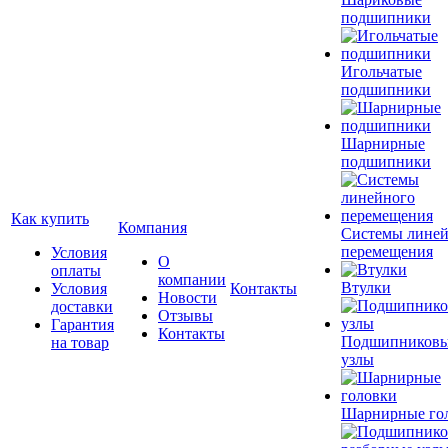
подшипники
Игольчатые
подшипники
Шарнирные
подшипники
Как купить
Компания
Системы лине
перемещения
Условия
О
оплаты
компании
Втулки
Условия
Контакты
Новости
доставки
Отзывы
Гарантия
Контакты
Подшипников
на товар
узлы
Шарнирные го