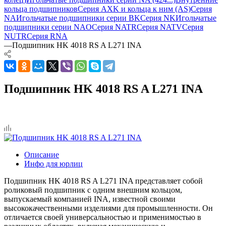
кольца подшипников
Серия AXK и кольца к ним (AS)
Серия
NA
Игольчатые подшипники серии BK
Серия NK
Игольчатые
подшипники серии NAO
Серия NATR
Серия NATV
Серия
NUTR
Серия RNA
—
Подшипник HK 4018 RS A L271 INA
Подшипник HK 4018 RS A L271 INA
Описание
Инфо для юрлиц
Подшипник HK 4018 RS A L271 INA представляет собой
роликовый подшипник с одним внешним кольцом,
выпускаемый компанией INA, известной своими
высококачественными изделиями для промышленности. Он
отличается своей универсальностью и применимостью в