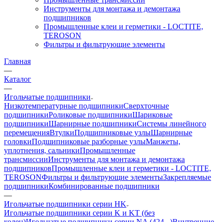
Инструменты для монтажа и демонтажа
подшипников
Промышленные клеи и герметики - LOCTITE,
TEROSON
Фильтры и фильтрующие элементы
Главная
—
Каталог
—
Игольчатые подшипники
Низкотемпературные подшипники
Сверхточные
подшипники
Роликовые подшипники
Шариковые
подшипники
Шарнирные подшипники
Системы линейного
перемещения
Втулки
Подшипниковые узлы
Шарнирные
головки
Подшипниковые разборные узлы
Манжеты,
уплотнения, сальники
Промышленные
трансмиссии
Инструменты для монтажа и демонтажа
подшипников
Промышленные клеи и герметики - LOCTITE,
TEROSON
Фильтры и фильтрующие элементы
Закрепляемые
подшипники
Комбинированные подшипники
—
Игольчатые подшипники серии HK
Игольчатые подшипники серии K и KT (без
колец)
Игольчатые подшипники серии NA (424...)
Внутренние