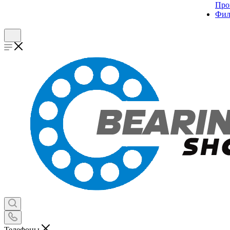
Про
Фил
Телефоны