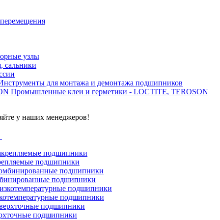
 перемещения
орные узлы
, сальники
ссии
Инструменты для монтажа и демонтажа подшипников
Промышленные клеи и герметики - LOCTITE, TEROSON
яйте у наших менеджеров!
г
репляемые подшипники
бинированные подшипники
котемпературные подшипники
рхточные подшипники