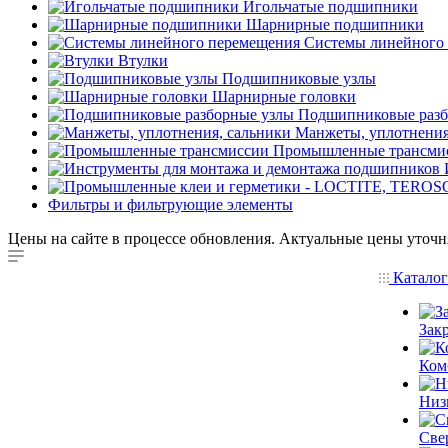
Игольчатые подшипники
Шарнирные подшипники
Системы линейного
Втулки
Подшипниковые узлы
Шарнирные головки
Подшипниковые разб
Манжеты, уплотнения
Промышленные трансми
Фильтры и фильтрующие элементы
Цены на сайте в процессе обновления. Актуальные цены уточн
Катало
Зак
Ком
Низ
Све