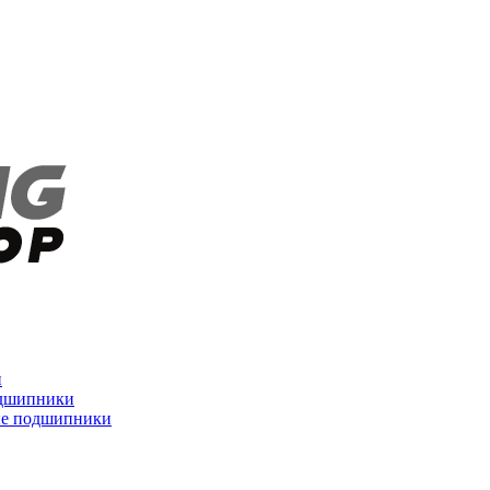
и
дшипники
ые подшипники