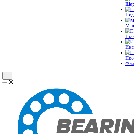
Шар
Под
Ман
Про
Инс
Про
Фил