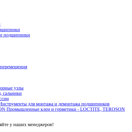
и
дшипники
ые подшипники
 перемещения
орные узлы
, сальники
ссии
Инструменты для монтажа и демонтажа подшипников
Промышленные клеи и герметики - LOCTITE, TEROSON
яйте у наших менеджеров!