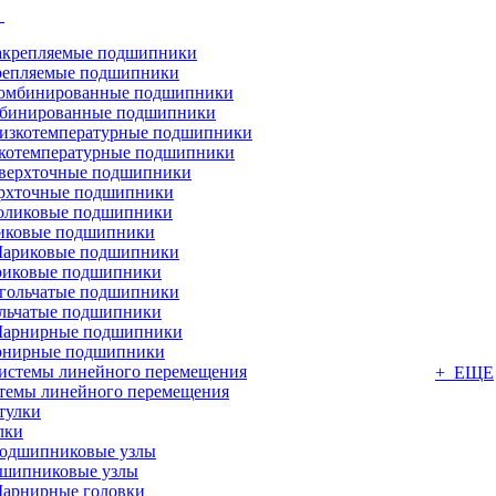
г
репляемые подшипники
бинированные подшипники
котемпературные подшипники
рхточные подшипники
иковые подшипники
иковые подшипники
льчатые подшипники
нирные подшипники
+ ЕЩЕ
темы линейного перемещения
лки
шипниковые узлы