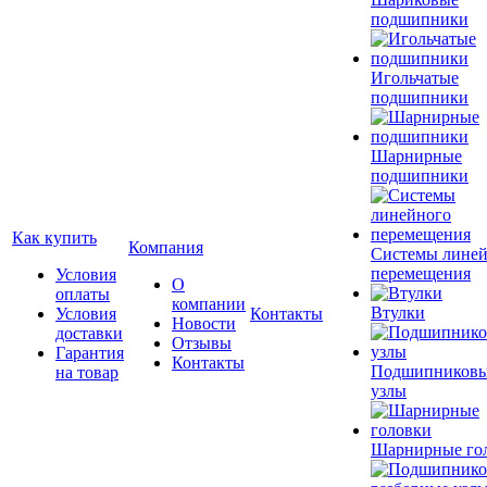
подшипники
Игольчатые
подшипники
Шарнирные
подшипники
Как купить
Компания
Системы лине
перемещения
Условия
О
оплаты
компании
Втулки
Условия
Контакты
Новости
доставки
Отзывы
Гарантия
Контакты
Подшипников
на товар
узлы
Шарнирные го