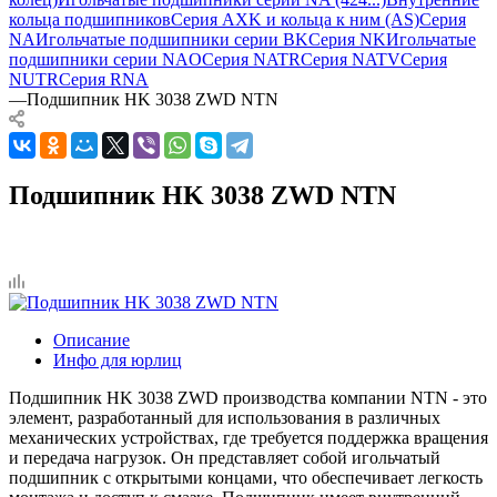
кольца подшипников
Серия AXK и кольца к ним (AS)
Серия
NA
Игольчатые подшипники серии BK
Серия NK
Игольчатые
подшипники серии NAO
Серия NATR
Серия NATV
Серия
NUTR
Серия RNA
—
Подшипник HK 3038 ZWD NTN
Подшипник HK 3038 ZWD NTN
Описание
Инфо для юрлиц
Подшипник HK 3038 ZWD производства компании NTN - это
элемент, разработанный для использования в различных
механических устройствах, где требуется поддержка вращения
и передача нагрузок. Он представляет собой игольчатый
подшипник с открытыми концами, что обеспечивает легкость