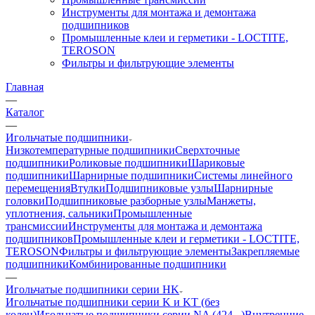
Инструменты для монтажа и демонтажа
подшипников
Промышленные клеи и герметики - LOCTITE,
TEROSON
Фильтры и фильтрующие элементы
Главная
—
Каталог
—
Игольчатые подшипники
Низкотемпературные подшипники
Сверхточные
подшипники
Роликовые подшипники
Шариковые
подшипники
Шарнирные подшипники
Системы линейного
перемещения
Втулки
Подшипниковые узлы
Шарнирные
головки
Подшипниковые разборные узлы
Манжеты,
уплотнения, сальники
Промышленные
трансмиссии
Инструменты для монтажа и демонтажа
подшипников
Промышленные клеи и герметики - LOCTITE,
TEROSON
Фильтры и фильтрующие элементы
Закрепляемые
подшипники
Комбинированные подшипники
—
Игольчатые подшипники серии HK
Игольчатые подшипники серии K и KT (без
колец)
Игольчатые подшипники серии NA (424...)
Внутренние