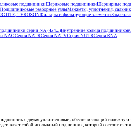
оликовые подшипники
Шариковые подшипники
Шарнирные под
Подшипниковые разборные узлы
Манжеты, уплотнения, сальни
 LOCTITE, TEROSON
Фильтры и фильтрующие элементы
Закрепля
подшипники серии NA (424...)
Внутренние кольца подшипников
ии NAO
Серия NATR
Серия NATV
Серия NUTR
Серия RNA
 подшипник с двумя уплотнениями, обеспечивающий надежную 
едставляет собой игольчатый подшипник, который состоит из то