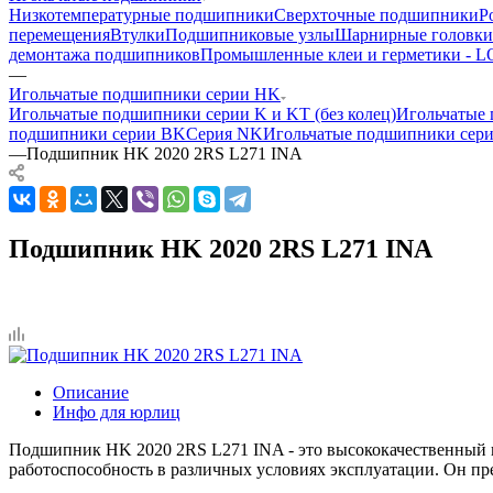
Низкотемпературные подшипники
Сверхточные подшипники
Р
перемещения
Втулки
Подшипниковые узлы
Шарнирные головки
демонтажа подшипников
Промышленные клеи и герметики -
—
Игольчатые подшипники серии HK
Игольчатые подшипники серии K и KT (без колец)
Игольчатые 
подшипники серии BK
Серия NK
Игольчатые подшипники сер
—
Подшипник HK 2020 2RS L271 INA
Подшипник HK 2020 2RS L271 INA
Описание
Инфо для юрлиц
Подшипник HK 2020 2RS L271 INA - это высококачественный
работоспособность в различных условиях эксплуатации. Он пр