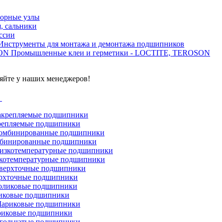
орные узлы
, сальники
ссии
Инструменты для монтажа и демонтажа подшипников
Промышленные клеи и герметики - LOCTITE, TEROSON
яйте у наших менеджеров!
г
репляемые подшипники
бинированные подшипники
котемпературные подшипники
рхточные подшипники
иковые подшипники
иковые подшипники