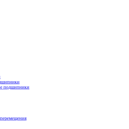
и
дшипники
ые подшипники
 перемещения