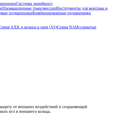
шипники
Системы линейного
ки
Промышленные трансмиссии
Инструменты для монтажа и
емые подшипники
Комбинированные подшипники
Серия AXK и кольца к ним (AS)
Серия NA
Игольчатые
защиту от внешних воздействий и сохраняющий
нких игл и внешнего кольца.