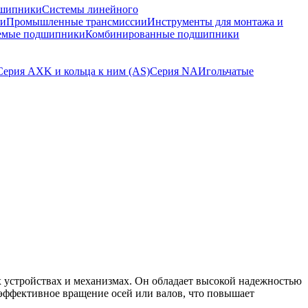
шипники
Системы линейного
ки
Промышленные трансмиссии
Инструменты для монтажа и
емые подшипники
Комбинированные подшипники
Серия AXK и кольца к ним (AS)
Серия NA
Игольчатые
 устройствах и механизмах. Он обладает высокой надежностью
эффективное вращение осей или валов, что повышает