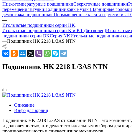
Низкотемпературные подшипники
Сверхточные подшипники
Р
перемещения
Втулки
Подшипниковые узлы
Шарнирные головки
демонтажа подшипников
Промышленные клеи и герметики -
—
Игольчатые подшипники серии HK
Игольчатые подшипники серии K и KT (без колец)
Игольчатые 
подшипники серии BK
Серия NK
Игольчатые подшипники сер
—
Подшипник HK 2218 L/3AS NTN
Подшипник HK 2218 L/3AS NTN
Описание
Инфо для юрлиц
Подшипник HK 2218 L/3AS от компании NTN - это компонент, 
и долговечностью, что делает его идеальным выбором для шир
производительность и снижает износ механизмов.