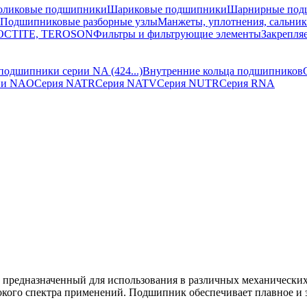
оликовые подшипники
Шариковые подшипники
Шарнирные под
Подшипниковые разборные узлы
Манжеты, уплотнения, сальни
 LOCTITE, TEROSON
Фильтры и фильтрующие элементы
Закрепля
подшипники серии NA (424...)
Внутренние кольца подшипников
ии NAO
Серия NATR
Серия NATV
Серия NUTR
Серия RNA
предназначенный для использования в различных механических
окого спектра применений. Подшипник обеспечивает плавное и 