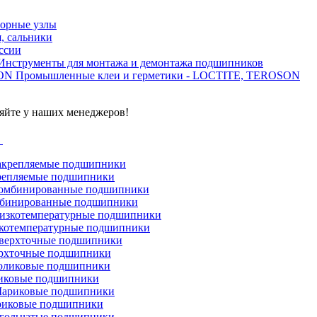
орные узлы
, сальники
ссии
Инструменты для монтажа и демонтажа подшипников
Промышленные клеи и герметики - LOCTITE, TEROSON
яйте у наших менеджеров!
г
репляемые подшипники
бинированные подшипники
котемпературные подшипники
рхточные подшипники
иковые подшипники
иковые подшипники