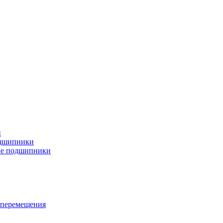
и
дшипники
ые подшипники
 перемещения