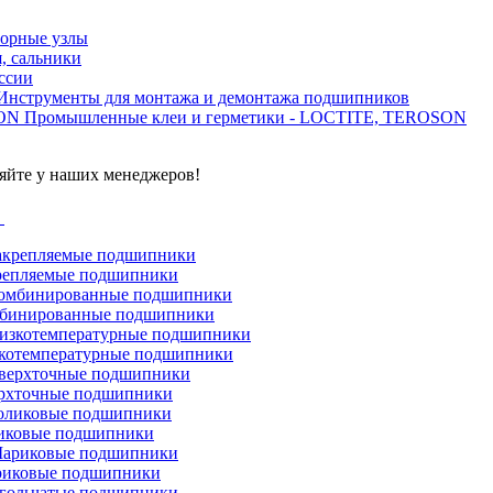
орные узлы
, сальники
ссии
Инструменты для монтажа и демонтажа подшипников
Промышленные клеи и герметики - LOCTITE, TEROSON
яйте у наших менеджеров!
г
репляемые подшипники
бинированные подшипники
котемпературные подшипники
рхточные подшипники
иковые подшипники
иковые подшипники