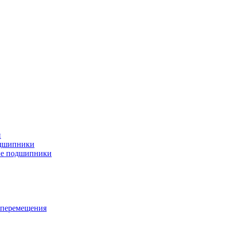
и
дшипники
ые подшипники
 перемещения