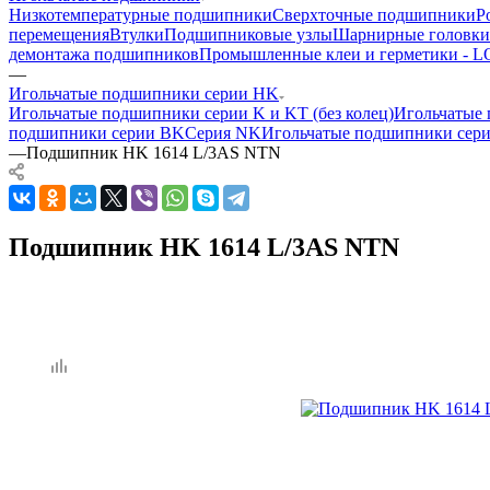
Низкотемпературные подшипники
Сверхточные подшипники
Р
перемещения
Втулки
Подшипниковые узлы
Шарнирные головки
демонтажа подшипников
Промышленные клеи и герметики -
—
Игольчатые подшипники серии HK
Игольчатые подшипники серии K и KT (без колец)
Игольчатые 
подшипники серии BK
Серия NK
Игольчатые подшипники сер
—
Подшипник HK 1614 L/3AS NTN
Подшипник HK 1614 L/3AS NTN