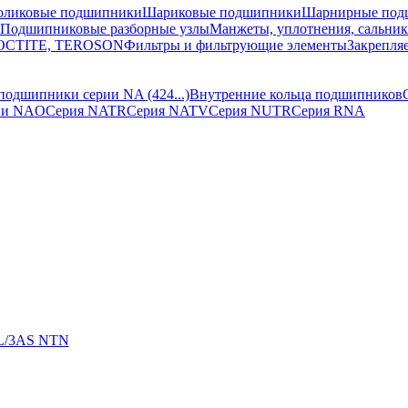
оликовые подшипники
Шариковые подшипники
Шарнирные под
Подшипниковые разборные узлы
Манжеты, уплотнения, сальни
 LOCTITE, TEROSON
Фильтры и фильтрующие элементы
Закрепля
подшипники серии NA (424...)
Внутренние кольца подшипников
ии NAO
Серия NATR
Серия NATV
Серия NUTR
Серия RNA