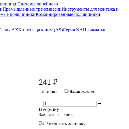
шипники
Системы линейного
ки
Промышленные трансмиссии
Инструменты для монтажа и
емые подшипники
Комбинированные подшипники
Серия AXK и кольца к ним (AS)
Серия NA
Игольчатые
241
₽
В наличии
Нашли дешевле?
В корзину
Заказать в 1 клик
Рассчитать доставку