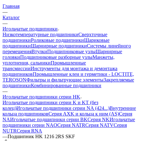
Главная
—
Каталог
—
Игольчатые подшипники
Низкотемпературные подшипники
Сверхточные
подшипники
Роликовые подшипники
Шариковые
подшипники
Шарнирные подшипники
Системы линейного
перемещения
Втулки
Подшипниковые узлы
Шарнирные
головки
Подшипниковые разборные узлы
Манжеты,
уплотнения, сальники
Промышленные
трансмиссии
Инструменты для монтажа и демонтажа
подшипников
Промышленные клеи и герметики - LOCTITE,
TEROSON
Фильтры и фильтрующие элементы
Закрепляемые
подшипники
Комбинированные подшипники
—
Игольчатые подшипники серии HK
Игольчатые подшипники серии K и KT (без
колец)
Игольчатые подшипники серии NA (424...)
Внутренние
кольца подшипников
Серия AXK и кольца к ним (AS)
Серия
NA
Игольчатые подшипники серии BK
Серия NK
Игольчатые
подшипники серии NAO
Серия NATR
Серия NATV
Серия
NUTR
Серия RNA
—
Подшипник HK 1216 2RS SKF