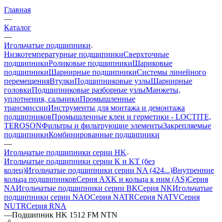
Главная
—
Каталог
—
Игольчатые подшипники
Низкотемпературные подшипники
Сверхточные
подшипники
Роликовые подшипники
Шариковые
подшипники
Шарнирные подшипники
Системы линейного
перемещения
Втулки
Подшипниковые узлы
Шарнирные
головки
Подшипниковые разборные узлы
Манжеты,
уплотнения, сальники
Промышленные
трансмиссии
Инструменты для монтажа и демонтажа
подшипников
Промышленные клеи и герметики - LOCTITE,
TEROSON
Фильтры и фильтрующие элементы
Закрепляемые
подшипники
Комбинированные подшипники
—
Игольчатые подшипники серии HK
Игольчатые подшипники серии K и KT (без
колец)
Игольчатые подшипники серии NA (424...)
Внутренние
кольца подшипников
Серия AXK и кольца к ним (AS)
Серия
NA
Игольчатые подшипники серии BK
Серия NK
Игольчатые
подшипники серии NAO
Серия NATR
Серия NATV
Серия
NUTR
Серия RNA
—
Подшипник HK 1512 FM NTN