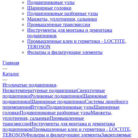
Подшипниковые узлы
Шарнирные головки
Подшипниковые разборные узлы
Манжеты, уплотнения, сальники
Промышленные трансмиссии
Инструменты для монтажа и демонтажа
подшипников
Промышленные клеи и герметики - LOCTITE,
TEROSON
Фильтры и фильтрующие элементы
Главная
—
Каталог
—
Игольчатые подшипники
Низкотемпературные подшипники
Сверхточные
подшипники
Роликовые подшипники
Шариковые
подшипники
Шарнирные подшипники
Системы линейного
перемещения
Втулки
Подшипниковые узлы
Шарнирные
головки
Подшипниковые разборные узлы
Манжеты,
уплотнения, сальники
Промышленные
трансмиссии
Инструменты для монтажа и демонтажа
подшипников
Промышленные клеи и герметики - LOCTITE,
TEROSON
Фильтры и фильтрующие элементы
Закрепляемые