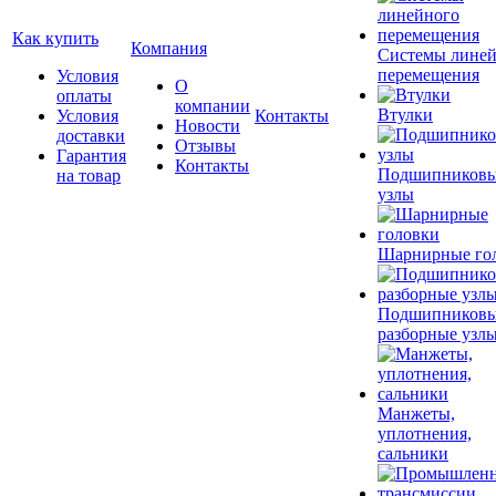
Как купить
Компания
Системы лине
перемещения
Условия
О
оплаты
компании
Втулки
Условия
Контакты
Новости
доставки
Отзывы
Гарантия
Контакты
Подшипников
на товар
узлы
Шарнирные го
Подшипников
разборные узл
Манжеты,
уплотнения,
сальники