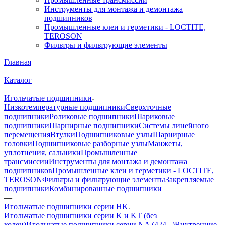
Инструменты для монтажа и демонтажа
подшипников
Промышленные клеи и герметики - LOCTITE,
TEROSON
Фильтры и фильтрующие элементы
Главная
—
Каталог
—
Игольчатые подшипники
Низкотемпературные подшипники
Сверхточные
подшипники
Роликовые подшипники
Шариковые
подшипники
Шарнирные подшипники
Системы линейного
перемещения
Втулки
Подшипниковые узлы
Шарнирные
головки
Подшипниковые разборные узлы
Манжеты,
уплотнения, сальники
Промышленные
трансмиссии
Инструменты для монтажа и демонтажа
подшипников
Промышленные клеи и герметики - LOCTITE,
TEROSON
Фильтры и фильтрующие элементы
Закрепляемые
подшипники
Комбинированные подшипники
—
Игольчатые подшипники серии HK
Игольчатые подшипники серии K и KT (без
колец)
Игольчатые подшипники серии NA (424...)
Внутренние