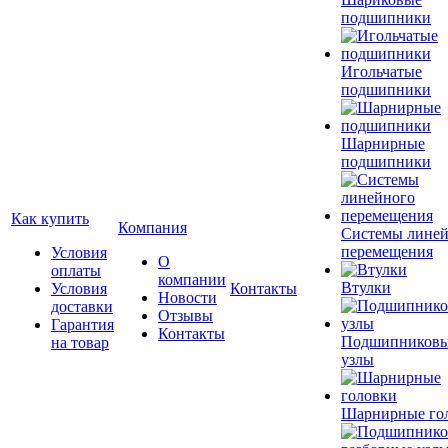
подшипники
Игольчатые
подшипники
Шарнирные
подшипники
Как купить
Компания
Системы лине
перемещения
Условия
О
оплаты
компании
Втулки
Условия
Контакты
Новости
доставки
Отзывы
Гарантия
Контакты
Подшипников
на товар
узлы
Шарнирные го