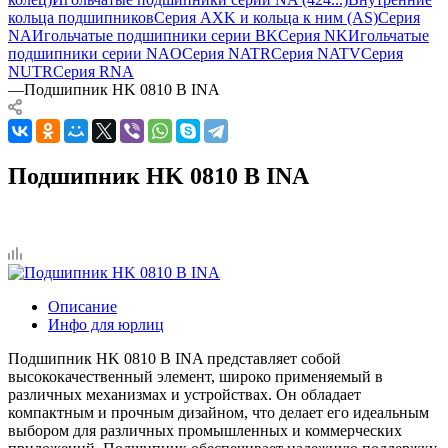
кольца подшипников
Серия AXK и кольца к ним (AS)
Серия
NA
Игольчатые подшипники серии BK
Серия NK
Игольчатые
подшипники серии NAO
Серия NATR
Серия NATV
Серия
NUTR
Серия RNA
—
Подшипник HK 0810 B INA
Подшипник HK 0810 B INA
Описание
Инфо для юрлиц
Подшипник HK 0810 B INA представляет собой
высококачественный элемент, широко применяемый в
различных механизмах и устройствах. Он обладает
компактным и прочным дизайном, что делает его идеальным
выбором для различных промышленных и коммерческих