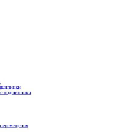
и
дшипники
ые подшипники
 перемещения