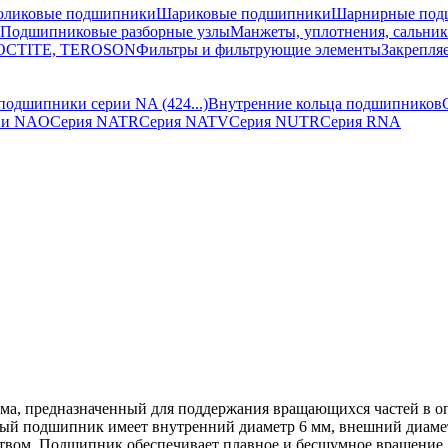
оликовые подшипники
Шариковые подшипники
Шарнирные под
Подшипниковые разборные узлы
Манжеты, уплотнения, сальни
 LOCTITE, TEROSON
Фильтры и фильтрующие элементы
Закрепля
подшипники серии NA (424...)
Внутренние кольца подшипников
ии NAO
Серия NATR
Серия NATV
Серия NUTR
Серия RNA
ма, предназначенный для поддержания вращающихся частей в о
нный подшипник имеет внутренний диаметр 6 мм, внешний диамет
твом. Подшипник обеспечивает плавное и бесшумное вращение, 