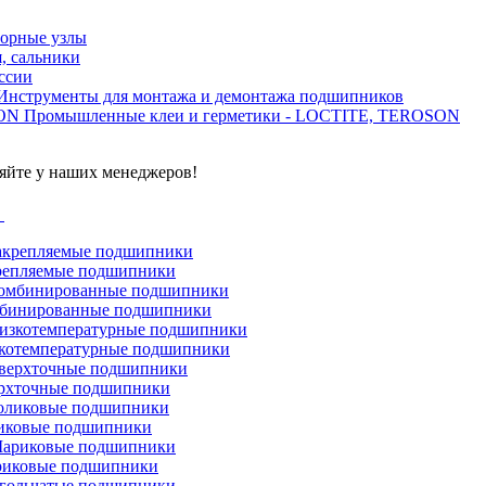
орные узлы
, сальники
ссии
Инструменты для монтажа и демонтажа подшипников
Промышленные клеи и герметики - LOCTITE, TEROSON
яйте у наших менеджеров!
г
репляемые подшипники
бинированные подшипники
котемпературные подшипники
рхточные подшипники
иковые подшипники
иковые подшипники