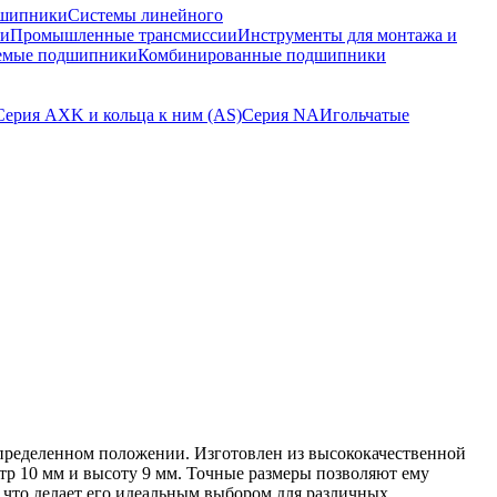
шипники
Системы линейного
ки
Промышленные трансмиссии
Инструменты для монтажа и
емые подшипники
Комбинированные подшипники
Серия AXK и кольца к ним (AS)
Серия NA
Игольчатые
пределенном положении. Изготовлен из высококачественной
р 10 мм и высоту 9 мм. Точные размеры позволяют ему
что делает его идеальным выбором для различных