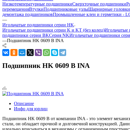
Низкотемпературные подшипники
Сверхточные подшипники
Р
перемещения
Втулки
Подшипниковые узлы
Шарнирные головки
демонтажа подшипников
Промышленные клеи и герметики -
—
Игольчатые подшипники серии HK
Игольчатые подшипники серии K и KT (без колец)
Игольчатые 
подшипники серии BK
Серия NK
Игольчатые подшипники сер
—
Подшипник HK 0609 B INA
Подшипник HK 0609 B INA
Описание
Инфо для юрлиц
Подшипник HK 0609 B от компании INA - это элемент механиз
стали, он обладает прочной и долговечной конструкцией. Да
идеально вписываться в механизмы с ограниченным пространс