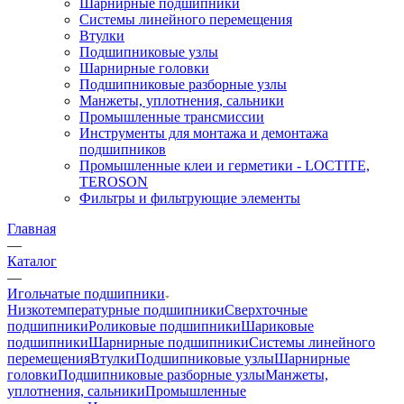
Шарнирные подшипники
Системы линейного перемещения
Втулки
Подшипниковые узлы
Шарнирные головки
Подшипниковые разборные узлы
Манжеты, уплотнения, сальники
Промышленные трансмиссии
Инструменты для монтажа и демонтажа
подшипников
Промышленные клеи и герметики - LOCTITE,
TEROSON
Фильтры и фильтрующие элементы
Главная
—
Каталог
—
Игольчатые подшипники
Низкотемпературные подшипники
Сверхточные
подшипники
Роликовые подшипники
Шариковые
подшипники
Шарнирные подшипники
Системы линейного
перемещения
Втулки
Подшипниковые узлы
Шарнирные
головки
Подшипниковые разборные узлы
Манжеты,
уплотнения, сальники
Промышленные