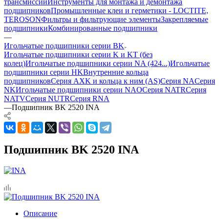
трансмиссии
Инструменты для монтажа и демонтажа
подшипников
Промышленные клеи и герметики - LOCTITE,
TEROSON
Фильтры и фильтрующие элементы
Закрепляемые
подшипники
Комбинированные подшипники
—
Игольчатые подшипники серии BK
Игольчатые подшипники серии K и KT (без
колец)
Игольчатые подшипники серии NA (424...)
Игольчатые
подшипники серии HK
Внутренние кольца
подшипников
Серия AXK и кольца к ним (AS)
Серия NA
Серия
NK
Игольчатые подшипники серии NAO
Серия NATR
Серия
NATV
Серия NUTR
Серия RNA
—
Подшипник BK 2520 INA
Подшипник BK 2520 INA
Описание