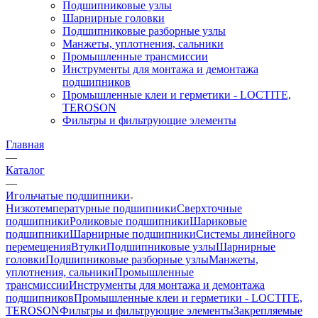
Подшипниковые узлы
Шарнирные головки
Подшипниковые разборные узлы
Манжеты, уплотнения, сальники
Промышленные трансмиссии
Инструменты для монтажа и демонтажа
подшипников
Промышленные клеи и герметики - LOCTITE,
TEROSON
Фильтры и фильтрующие элементы
Главная
—
Каталог
—
Игольчатые подшипники
Низкотемпературные подшипники
Сверхточные
подшипники
Роликовые подшипники
Шариковые
подшипники
Шарнирные подшипники
Системы линейного
перемещения
Втулки
Подшипниковые узлы
Шарнирные
головки
Подшипниковые разборные узлы
Манжеты,
уплотнения, сальники
Промышленные
трансмиссии
Инструменты для монтажа и демонтажа
подшипников
Промышленные клеи и герметики - LOCTITE,
TEROSON
Фильтры и фильтрующие элементы
Закрепляемые