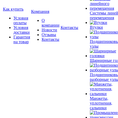
Как купить
Компания
Системы лине
перемещения
Условия
О
оплаты
компании
Втулки
Условия
Контакты
Новости
доставки
Отзывы
Гарантия
Контакты
Подшипников
на товар
узлы
Шарнирные го
Подшипников
разборные узл
Манжеты,
уплотнения,
сальники