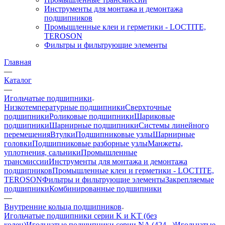
Инструменты для монтажа и демонтажа
подшипников
Промышленные клеи и герметики - LOCTITE,
TEROSON
Фильтры и фильтрующие элементы
Главная
—
Каталог
—
Игольчатые подшипники
Низкотемпературные подшипники
Сверхточные
подшипники
Роликовые подшипники
Шариковые
подшипники
Шарнирные подшипники
Системы линейного
перемещения
Втулки
Подшипниковые узлы
Шарнирные
головки
Подшипниковые разборные узлы
Манжеты,
уплотнения, сальники
Промышленные
трансмиссии
Инструменты для монтажа и демонтажа
подшипников
Промышленные клеи и герметики - LOCTITE,
TEROSON
Фильтры и фильтрующие элементы
Закрепляемые
подшипники
Комбинированные подшипники
—
Внутренние кольца подшипников
Игольчатые подшипники серии K и KT (без
колец)
Игольчатые подшипники серии NA (424...)
Игольчатые