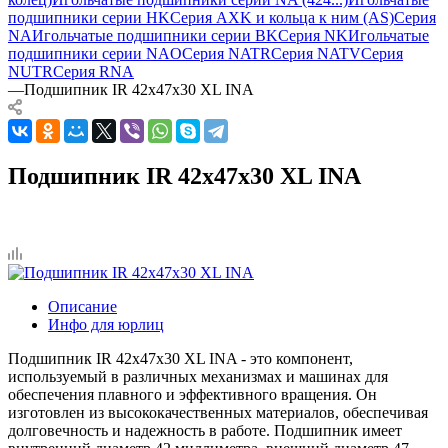
подшипники серии HK
Серия AXK и кольца к ним (AS)
Серия
NA
Игольчатые подшипники серии BK
Серия NK
Игольчатые
подшипники серии NAO
Серия NATR
Серия NATV
Серия
NUTR
Серия RNA
—
Подшипник IR 42x47x30 XL INA
Подшипник IR 42x47x30 XL INA
Описание
Инфо для юрлиц
Подшипник IR 42x47x30 XL INA - это компонент,
используемый в различных механизмах и машинах для
обеспечения плавного и эффективного вращения. Он
изготовлен из высококачественных материалов, обеспечивая
долговечность и надежность в работе. Подшипник имеет