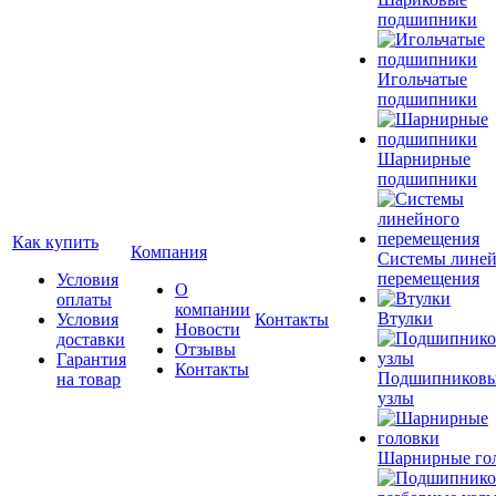
подшипники
Игольчатые
подшипники
Шарнирные
подшипники
Как купить
Компания
Системы лине
перемещения
Условия
О
оплаты
компании
Втулки
Условия
Контакты
Новости
доставки
Отзывы
Гарантия
Контакты
Подшипников
на товар
узлы
Шарнирные го