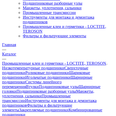
Подшипниковые разборные узлы
Манжеты, уплотнения, сальники
Промышленные трансмиссии
Инструменты для монтажа и демонтажа
подшипников
Промышленные клеи и герметики - LOCTITE,
TEROSON
Фильтры и фильтрующие элементы
Главная
—
Каталог
—
Промышленные клеи и герметики - LOCTITE, TEROSON
Низкотемпературные подшипники
Сверхточные
подшипники
Роликовые подшипники
Шариковые
подшипники
Игольчатые подшипники
Шарнирные
подшипники
Системы линейного
перемещения
Втулки
Подшипниковые узлы
Шарнирные
головки
Подшипниковые разборные узлы
Манжеты,
уплотнения, сальники
Промышленные
трансмиссии
Инструменты для монтажа и демонтажа
подшипников
Фильтры и фильтрующие
элементы
Закрепляемые подшипники
Комбинированные
подшипники