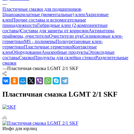
—
Пластичные смазки для подшипников
Цианоакрилатные (моментальные) клеи
Акриловые
клеи
Прочие составы и вспомогательные
принадлежности
Гибридные клеи (2-компонентные
составы)
Составы для защиты от коррозии
Активаторы,
праймеры, очистители
Очистители рук
Силиконовые клеи-
герметики
MS - полимеры
Полиуретановые клеи-
герметики
Пластичные герметики
Контактные
клеи
Оборудование
Анаэробные продукты
Эпоксидные
составы
Смазки
Продукты для склейки стекол
Разделительные
смазки
—
Пластичная смазка LGMT 2/1 SKF
Пластичная смазка LGMT 2/1 SKF
Инфо для юрлиц