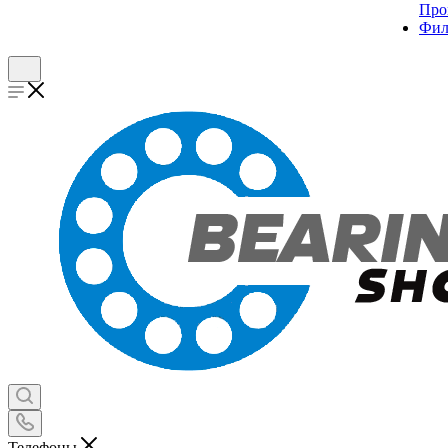
Про
Фил
Телефоны