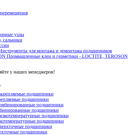
 перемещения
орные узлы
, сальники
ссии
Инструменты для монтажа и демонтажа подшипников
Промышленные клеи и герметики - LOCTITE, TEROSON
яйте у наших менеджеров!
г
репляемые подшипники
бинированные подшипники
котемпературные подшипники
рхточные подшипники