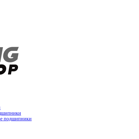
и
дшипники
ые подшипники