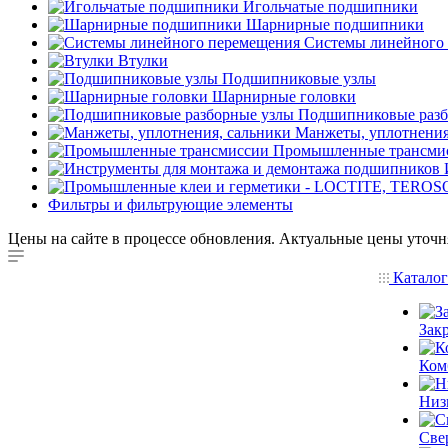
Игольчатые подшипники
Шарнирные подшипники
Системы линейного
Втулки
Подшипниковые узлы
Шарнирные головки
Подшипниковые разб
Манжеты, уплотнения
Промышленные трансми
Фильтры и фильтрующие элементы
Цены на сайте в процессе обновления. Актуальные цены уточн
Катало
Зак
Ком
Низ
Све