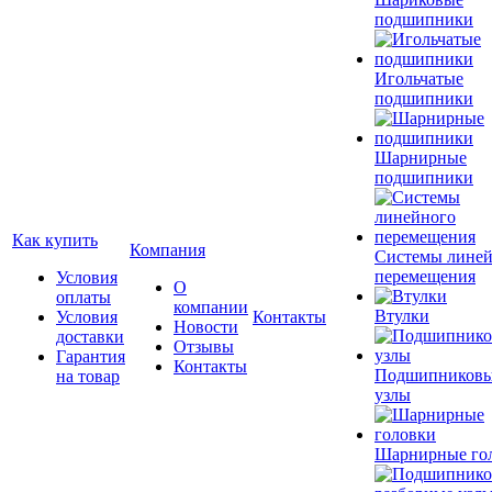
подшипники
Игольчатые
подшипники
Шарнирные
подшипники
Как купить
Компания
Системы лине
перемещения
Условия
О
оплаты
компании
Втулки
Условия
Контакты
Новости
доставки
Отзывы
Гарантия
Контакты
Подшипников
на товар
узлы
Шарнирные го