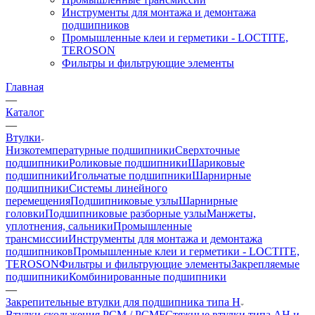
Инструменты для монтажа и демонтажа
подшипников
Промышленные клеи и герметики - LOCTITE,
TEROSON
Фильтры и фильтрующие элементы
Главная
—
Каталог
—
Втулки
Низкотемпературные подшипники
Сверхточные
подшипники
Роликовые подшипники
Шариковые
подшипники
Игольчатые подшипники
Шарнирные
подшипники
Системы линейного
перемещения
Подшипниковые узлы
Шарнирные
головки
Подшипниковые разборные узлы
Манжеты,
уплотнения, сальники
Промышленные
трансмиссии
Инструменты для монтажа и демонтажа
подшипников
Промышленные клеи и герметики - LOCTITE,
TEROSON
Фильтры и фильтрующие элементы
Закрепляемые
подшипники
Комбинированные подшипники
—
Закрепительные втулки для подшипника типа H
Втулки скольжения PCM / PCMF
Стяжные втулки типа AH и