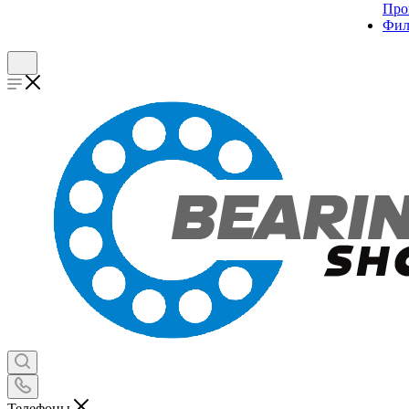
Про
Фил
Телефоны