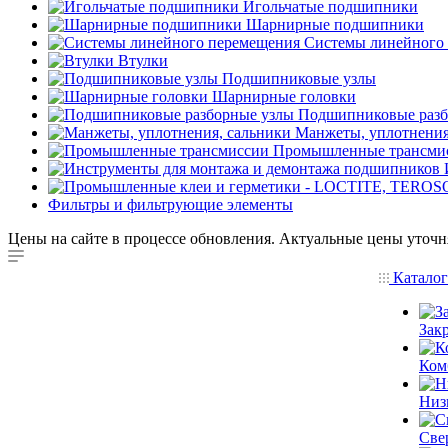
Игольчатые подшипники
Шарнирные подшипники
Системы линейного
Втулки
Подшипниковые узлы
Шарнирные головки
Подшипниковые разб
Манжеты, уплотнения
Промышленные трансми
Фильтры и фильтрующие элементы
Цены на сайте в процессе обновления. Актуальные цены уточн
Катало
Зак
Ком
Низ
Све