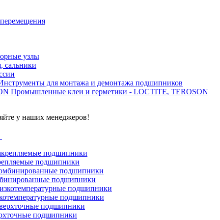
 перемещения
орные узлы
, сальники
ссии
Инструменты для монтажа и демонтажа подшипников
Промышленные клеи и герметики - LOCTITE, TEROSON
яйте у наших менеджеров!
г
репляемые подшипники
бинированные подшипники
котемпературные подшипники
рхточные подшипники