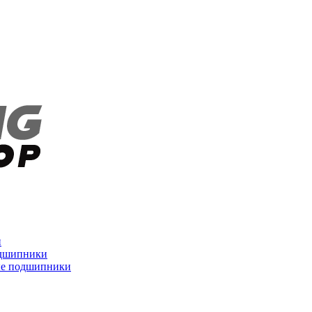
и
дшипники
ые подшипники