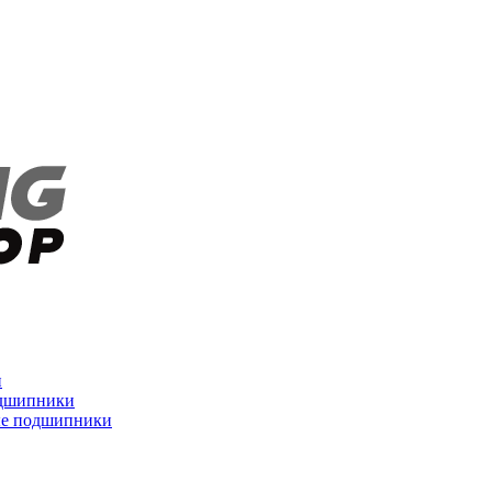
и
дшипники
ые подшипники