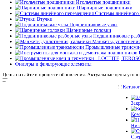
Игольчатые подшипники
Шарнирные подшипники
Системы линейного
Втулки
Подшипниковые узлы
Шарнирные головки
Подшипниковые разб
Манжеты, уплотнения
Промышленные трансми
Фильтры и фильтрующие элементы
Цены на сайте в процессе обновления. Актуальные цены уточн
Катало
Зак
Ком
Низ
Све