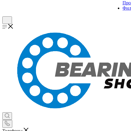
Про
Фил
Телефоны