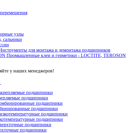
 перемещения
орные узлы
, сальники
ссии
Инструменты для монтажа и демонтажа подшипников
Промышленные клеи и герметики - LOCTITE, TEROSON
яйте у наших менеджеров!
г
репляемые подшипники
бинированные подшипники
котемпературные подшипники
рхточные подшипники