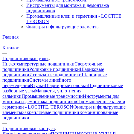
Инструменты для монтажа и демонтажа
подшипников
Промышленные клеи и герметики - LOCTITE,
TEROSON
Фильтры и фильтрующие элементы
Главная
—
Каталог
—
Подшипниковые узлы
Низкотемпературные подшипники
Сверхточные
подшипники
Роликовые подшипники
Шариковые
подшипники
Игольчатые подшипники
Шарнирные
подшипники
Системы линейного
перемещения
Втулки
Шарнирные головки
Подшипниковые
разборные узлы
Манжеты, уплотнения,
сальники
Промышленные трансмиссии
Инструменты для
монтажа и демонтажа подшипников
Промышленные клеи и
герметики - LOCTITE, TEROSON
Фильтры и фильтрующие
элементы
Закрепляемые подшипники
Комбинированные
подшипники
—
Подшипниковые корпуса
Демпфирующие кольца
ПОДШИПНИКОВЫЕ УЗЛЫ В