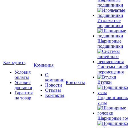
подшипники
Игольчатые
подшипники
Шарнирные
подшипники
Как купить
Компания
Системы лине
перемещения
Условия
О
оплаты
компании
Втулки
Условия
Контакты
Новости
доставки
Отзывы
Гарантия
Контакты
Подшипников
на товар
узлы
Шарнирные го