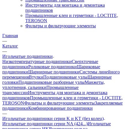
Инструменты для монтажа и демонтажа
подшипников
Промышленные клеи и герметики - LOCTITE,
TEROSON
Фильтры и фильтрующие элементы
Главная
—
Каталог
—
Игольчатые подшипники
Низкотемпературные подшипники
Сверхточные
подшипники
Роликовые подшипники
Шариковые
подшипники
Шарнирные подшипники
Системы линейного
перемещения
Втулки
Подшипниковые узлы
Шарнирные
головки
Подшипниковые разборные узлы
Манжеты,
уплотнения, сальники
Промышленные
трансмиссии
Инструменты для монтажа и демонтажа
подшипников
Промышленные клеи и герметики - LOCTITE,
TEROSON
Фильтры и фильтрующие элементы
Закрепляемые
подшипники
Комбинированные подшипники
—
Игольчатые подшипники серии K и KT (без колец)
Игольчатые подшипники серии NA (424...)
Игольчатые
подшипники серии HK
Внутренние кольца