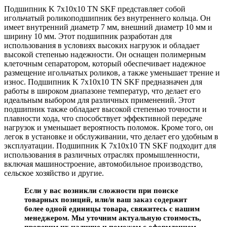
Подшипник K 7x10x10 TN SKF представляет собой
игольчатый роликоподшипник без внутреннего кольца. Он
имеет внутренний диаметр 7 мм, внешний диаметр 10 мм и
ширину 10 мм. Этот подшипник разработан для
использования в условиях высоких нагрузок и обладает
высокой степенью надежности. Он оснащен полимерным
клеточным сепаратором, который обеспечивает надежное
размещение игольчатых роликов, а также уменьшает трение и
износ. Подшипник K 7x10x10 TN SKF предназначен для
работы в широком диапазоне температур, что делает его
идеальным выбором для различных применений. Этот
подшипник также обладает высокой степенью точности и
плавности хода, что способствует эффективной передаче
нагрузок и уменьшает вероятность поломок. Кроме того, он
легок в установке и обслуживании, что делает его удобным в
эксплуатации. Подшипник K 7x10x10 TN SKF подходит для
использования в различных отраслях промышленности,
включая машиностроение, автомобильное производство,
сельское хозяйство и другие.
Если у вас возникли сложности при поиске
товарных позиций, или/и ваш заказ содержит
более одной единицы товара, свяжитесь с нашим
менеджером. Мы уточним актуальную стоимость,
проверим их наличие и поможем с оформлением