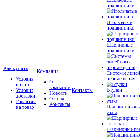
подшипники
Игольчатые
подшипники
Шарнирные
подшипники
Как купить
Компания
Системы лине
перемещения
Условия
О
оплаты
компании
Втулки
Условия
Контакты
Новости
доставки
Отзывы
Гарантия
Контакты
Подшипников
на товар
узлы
Шарнирные го