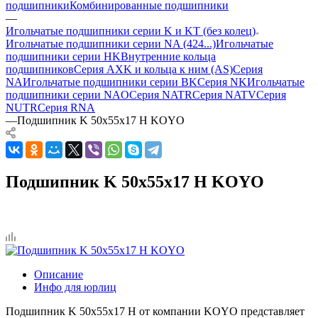
подшипники
Комбинированные подшипники
—
Игольчатые подшипники серии K и KT (без колец)
Игольчатые подшипники серии NA (424...)
Игольчатые
подшипники серии HK
Внутренние кольца
подшипников
Серия AXK и кольца к ним (AS)
Серия
NA
Игольчатые подшипники серии BK
Серия NK
Игольчатые
подшипники серии NAO
Серия NATR
Серия NATV
Серия
NUTR
Серия RNA
—
Подшипник K 50x55x17 H KOYO
Подшипник K 50x55x17 H KOYO
Описание
Инфо для юрлиц
Подшипник K 50x55x17 H от компании KOYO представляет