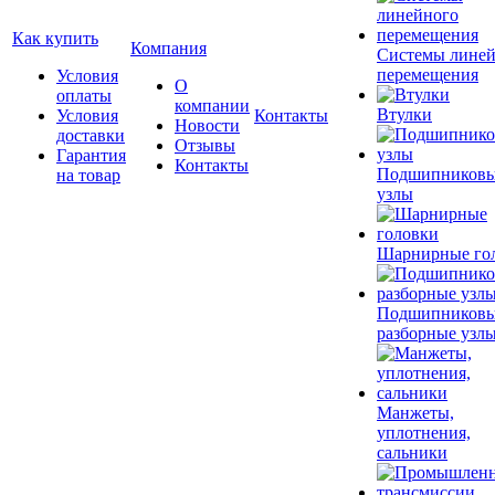
Как купить
Компания
Системы лине
перемещения
Условия
О
оплаты
компании
Втулки
Условия
Контакты
Новости
доставки
Отзывы
Гарантия
Контакты
Подшипников
на товар
узлы
Шарнирные го
Подшипников
разборные узл
Манжеты,
уплотнения,
сальники