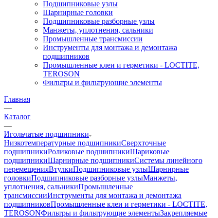
Подшипниковые узлы
Шарнирные головки
Подшипниковые разборные узлы
Манжеты, уплотнения, сальники
Промышленные трансмиссии
Инструменты для монтажа и демонтажа
подшипников
Промышленные клеи и герметики - LOCTITE,
TEROSON
Фильтры и фильтрующие элементы
Главная
—
Каталог
—
Игольчатые подшипники
Низкотемпературные подшипники
Сверхточные
подшипники
Роликовые подшипники
Шариковые
подшипники
Шарнирные подшипники
Системы линейного
перемещения
Втулки
Подшипниковые узлы
Шарнирные
головки
Подшипниковые разборные узлы
Манжеты,
уплотнения, сальники
Промышленные
трансмиссии
Инструменты для монтажа и демонтажа
подшипников
Промышленные клеи и герметики - LOCTITE,
TEROSON
Фильтры и фильтрующие элементы
Закрепляемые