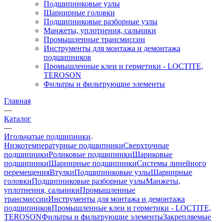
Подшипниковые узлы
Шарнирные головки
Подшипниковые разборные узлы
Манжеты, уплотнения, сальники
Промышленные трансмиссии
Инструменты для монтажа и демонтажа
подшипников
Промышленные клеи и герметики - LOCTITE,
TEROSON
Фильтры и фильтрующие элементы
Главная
—
Каталог
—
Игольчатые подшипники
Низкотемпературные подшипники
Сверхточные
подшипники
Роликовые подшипники
Шариковые
подшипники
Шарнирные подшипники
Системы линейного
перемещения
Втулки
Подшипниковые узлы
Шарнирные
головки
Подшипниковые разборные узлы
Манжеты,
уплотнения, сальники
Промышленные
трансмиссии
Инструменты для монтажа и демонтажа
подшипников
Промышленные клеи и герметики - LOCTITE,
TEROSON
Фильтры и фильтрующие элементы
Закрепляемые