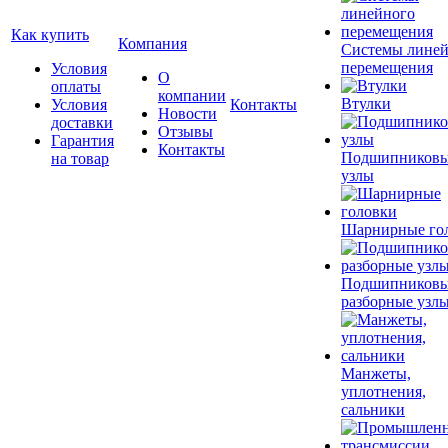
Как купить
Компания
Системы лине
перемещения
Условия
О
оплаты
компании
Втулки
Условия
Контакты
Новости
доставки
Отзывы
Гарантия
Контакты
Подшипников
на товар
узлы
Шарнирные го
Подшипников
разборные узл
Манжеты,
уплотнения,
сальники