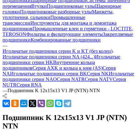
подшипники
Шарнирные подшипники
Системы линейного
перемещения
Втулки
Подшипниковые узлы
Шарнирные
головки
Подшипниковые разборные узлы
Манжеты,
уплотнения, сальники
Промышленные
трансмиссии
Инструменты для монтажа и демонтажа
подшипников
Промышленные клеи и герметики - LOCTITE,
TEROSON
Фильтры и фильтрующие элементы
Закрепляемые
подшипники
Комбинированные подшипники
—
Игольчатые подшипники серии K и KT (без колец)
Игольчатые подшипники серии NA (424...)
Игольчатые
подшипники серии HK
Внутренние кольца
подшипников
Серия AXK и кольца к ним (AS)
Серия
NA
Игольчатые подшипники серии BK
Серия NK
Игольчатые
подшипники серии NAO
Серия NATR
Серия NATV
Серия
NUTR
Серия RNA
—
Подшипник K 12x15x13 V1 JP (NTN) NTN
Подшипник K 12x15x13 V1 JP (NTN)
NTN