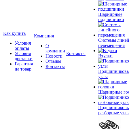
Шарнирные
подшипники
Как купить
Компания
Системы лине
Условия
перемещения
О
оплаты
компании
Условия
Контакты
Втулки
Новости
доставки
Отзывы
Гарантия
Контакты
на товар
Подшипников
узлы
Шарнирные го
Подшипников
разборные узл