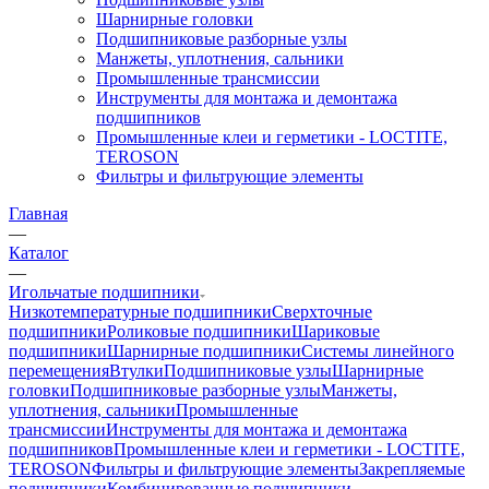
Шарнирные головки
Подшипниковые разборные узлы
Манжеты, уплотнения, сальники
Промышленные трансмиссии
Инструменты для монтажа и демонтажа
подшипников
Промышленные клеи и герметики - LOCTITE,
TEROSON
Фильтры и фильтрующие элементы
Главная
—
Каталог
—
Игольчатые подшипники
Низкотемпературные подшипники
Сверхточные
подшипники
Роликовые подшипники
Шариковые
подшипники
Шарнирные подшипники
Системы линейного
перемещения
Втулки
Подшипниковые узлы
Шарнирные
головки
Подшипниковые разборные узлы
Манжеты,
уплотнения, сальники
Промышленные
трансмиссии
Инструменты для монтажа и демонтажа
подшипников
Промышленные клеи и герметики - LOCTITE,
TEROSON
Фильтры и фильтрующие элементы
Закрепляемые
подшипники
Комбинированные подшипники