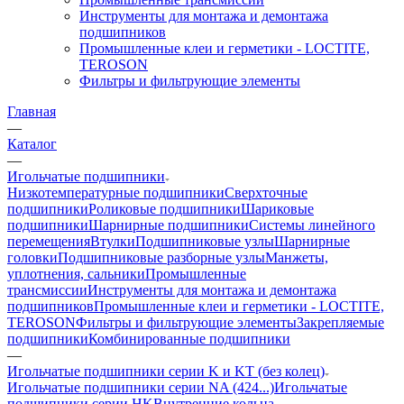
Инструменты для монтажа и демонтажа
подшипников
Промышленные клеи и герметики - LOCTITE,
TEROSON
Фильтры и фильтрующие элементы
Главная
—
Каталог
—
Игольчатые подшипники
Низкотемпературные подшипники
Сверхточные
подшипники
Роликовые подшипники
Шариковые
подшипники
Шарнирные подшипники
Системы линейного
перемещения
Втулки
Подшипниковые узлы
Шарнирные
головки
Подшипниковые разборные узлы
Манжеты,
уплотнения, сальники
Промышленные
трансмиссии
Инструменты для монтажа и демонтажа
подшипников
Промышленные клеи и герметики - LOCTITE,
TEROSON
Фильтры и фильтрующие элементы
Закрепляемые
подшипники
Комбинированные подшипники
—
Игольчатые подшипники серии K и KT (без колец)
Игольчатые подшипники серии NA (424...)
Игольчатые
подшипники серии HK
Внутренние кольца