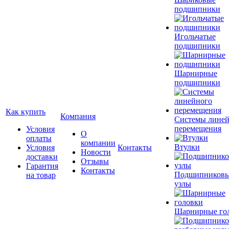
подшипники
Игольчатые
подшипники
Шарнирные
подшипники
Как купить
Компания
Системы лине
перемещения
Условия
О
оплаты
компании
Втулки
Условия
Контакты
Новости
доставки
Отзывы
Гарантия
Контакты
Подшипников
на товар
узлы
Шарнирные го