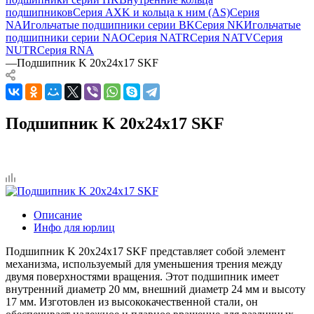
подшипников
Серия AXK и кольца к ним (AS)
Серия
NA
Игольчатые подшипники серии BK
Серия NK
Игольчатые
подшипники серии NAO
Серия NATR
Серия NATV
Серия
NUTR
Серия RNA
—
Подшипник K 20x24x17 SKF
Подшипник K 20x24x17 SKF
Описание
Инфо для юрлиц
Подшипник K 20x24x17 SKF представляет собой элемент
механизма, используемый для уменьшения трения между
двумя поверхностями вращения. Этот подшипник имеет
внутренний диаметр 20 мм, внешний диаметр 24 мм и высоту
17 мм. Изготовлен из высококачественной стали, он