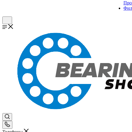
Про
Фил
Телефоны