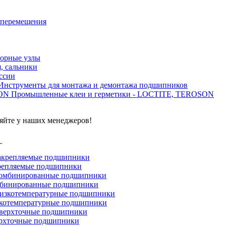
 перемещения
орные узлы
, сальники
ссии
Инструменты для монтажа и демонтажа подшипников
Промышленные клеи и герметики - LOCTITE, TEROSON
яйте у наших менеджеров!
г
репляемые подшипники
бинированные подшипники
котемпературные подшипники
рхточные подшипники