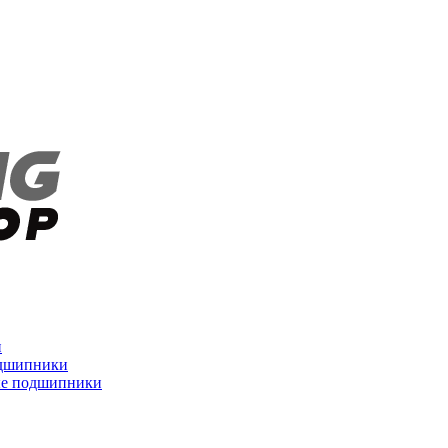
и
дшипники
ые подшипники