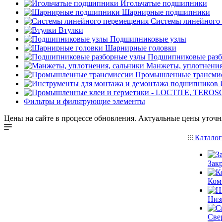
Игольчатые подшипники
Шарнирные подшипники
Системы линейного
Втулки
Подшипниковые узлы
Шарнирные головки
Подшипниковые разб
Манжеты, уплотнения
Промышленные трансми
Фильтры и фильтрующие элементы
Цены на сайте в процессе обновления. Актуальные цены уточн
Катало
Зак
Ком
Низ
Све