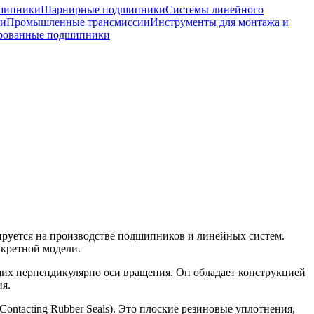
шипники
Шарнирные подшипники
Системы линейного
ки
Промышленные трансмиссии
Инструменты для монтажа и
рованные подшипники
руется на производстве подшипников и линейных систем.
нкретной модели.
их перпендикулярно оси вращения. Он обладает конструкцией
я.
ntacting Rubber Seals). Это плоские резиновые уплотнения,