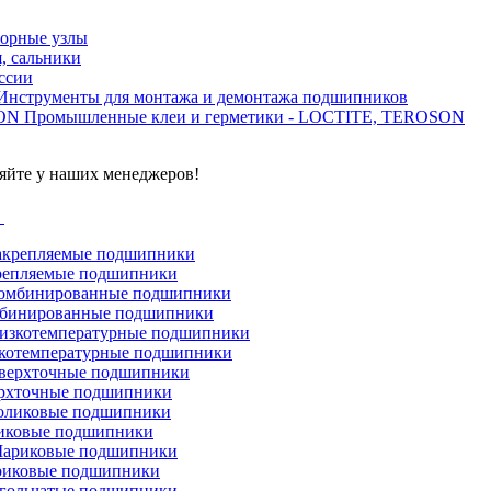
орные узлы
, сальники
ссии
Инструменты для монтажа и демонтажа подшипников
Промышленные клеи и герметики - LOCTITE, TEROSON
яйте у наших менеджеров!
г
репляемые подшипники
бинированные подшипники
котемпературные подшипники
рхточные подшипники
иковые подшипники
иковые подшипники