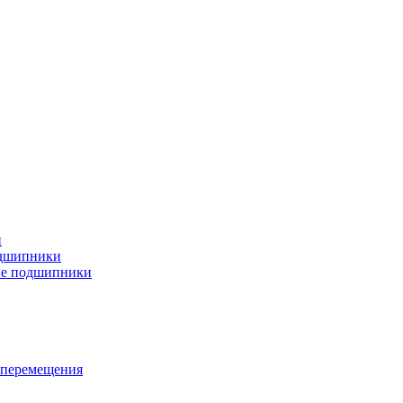
и
дшипники
ые подшипники
 перемещения