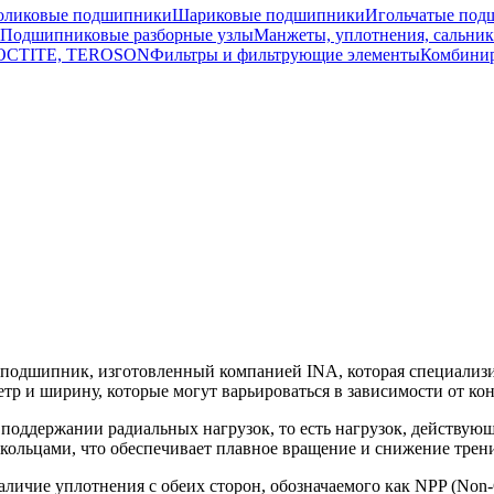
оликовые подшипники
Шариковые подшипники
Игольчатые под
Подшипниковые разборные узлы
Манжеты, уплотнения, сальни
 LOCTITE, TEROSON
Фильтры и фильтрующие элементы
Комбини
одшипник, изготовленный компанией INA, которая специализи
р и ширину, которые могут варьироваться в зависимости от ко
оддержании радиальных нагрузок, то есть нагрузок, действующ
льцами, что обеспечивает плавное вращение и снижение трени
чие уплотнения с обеих сторон, обозначаемого как NPP (Non-Co