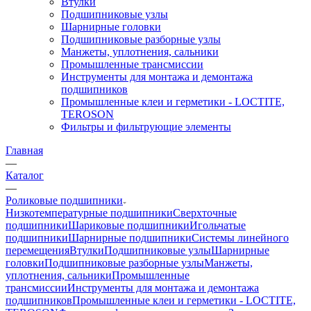
Втулки
Подшипниковые узлы
Шарнирные головки
Подшипниковые разборные узлы
Манжеты, уплотнения, сальники
Промышленные трансмиссии
Инструменты для монтажа и демонтажа
подшипников
Промышленные клеи и герметики - LOCTITE,
TEROSON
Фильтры и фильтрующие элементы
Главная
—
Каталог
—
Роликовые подшипники
Низкотемпературные подшипники
Сверхточные
подшипники
Шариковые подшипники
Игольчатые
подшипники
Шарнирные подшипники
Системы линейного
перемещения
Втулки
Подшипниковые узлы
Шарнирные
головки
Подшипниковые разборные узлы
Манжеты,
уплотнения, сальники
Промышленные
трансмиссии
Инструменты для монтажа и демонтажа
подшипников
Промышленные клеи и герметики - LOCTITE,