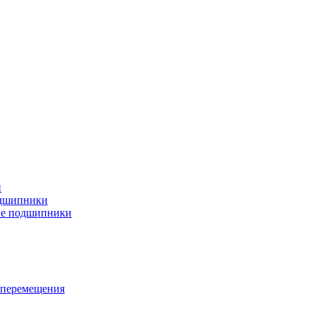
и
дшипники
ые подшипники
 перемещения