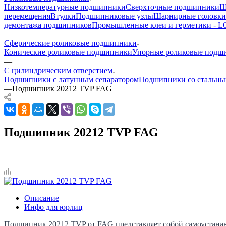
Низкотемпературные подшипники
Сверхточные подшипники
Ш
перемещения
Втулки
Подшипниковые узлы
Шарнирные головки
демонтажа подшипников
Промышленные клеи и герметики -
—
Сферические роликовые подшипники
Конические роликовые подшипники
Упорные роликовые подш
—
С цилиндрическим отверстием
Подшипники с латунным сепаратором
Подшипники со стальны
—
Подшипник 20212 TVP FAG
Подшипник 20212 TVP FAG
Описание
Инфо для юрлиц
Подшипник 20212 TVP от FAG представляет собой самоустана