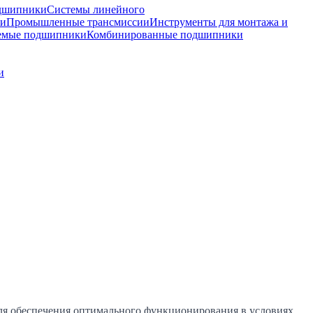
дшипники
Системы линейного
ки
Промышленные трансмиссии
Инструменты для монтажа и
емые подшипники
Комбинированные подшипники
и
я обеспечения оптимального функционирования в условиях