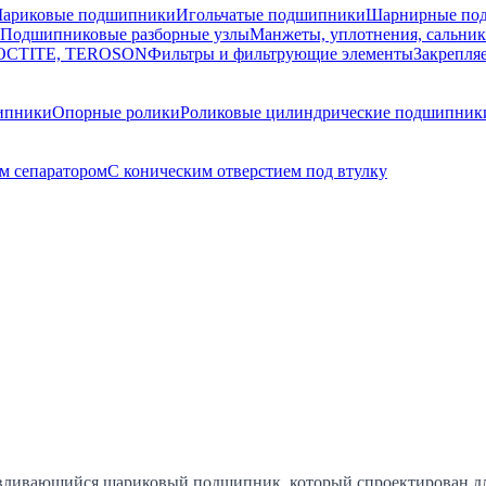
ариковые подшипники
Игольчатые подшипники
Шарнирные по
Подшипниковые разборные узлы
Манжеты, уплотнения, сальни
 LOCTITE, TEROSON
Фильтры и фильтрующие элементы
Закрепля
ипники
Опорные ролики
Роликовые цилиндрические подшипник
м сепаратором
С коническим отверстием под втулку
вливающийся шариковый подшипник, который спроектирован дл