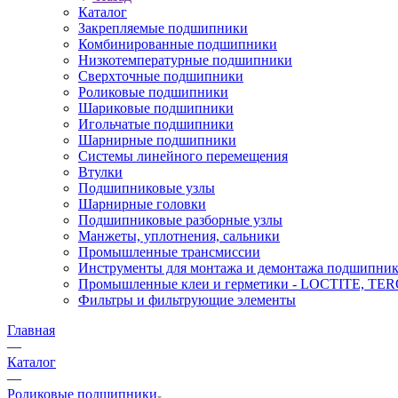
Каталог
Закрепляемые подшипники
Комбинированные подшипники
Низкотемпературные подшипники
Сверхточные подшипники
Роликовые подшипники
Шариковые подшипники
Игольчатые подшипники
Шарнирные подшипники
Системы линейного перемещения
Втулки
Подшипниковые узлы
Шарнирные головки
Подшипниковые разборные узлы
Манжеты, уплотнения, сальники
Промышленные трансмиссии
Инструменты для монтажа и демонтажа подшипник
Промышленные клеи и герметики - LOCTITE, T
Фильтры и фильтрующие элементы
Главная
—
Каталог
—
Роликовые подшипники