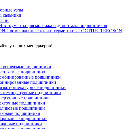
орные узлы
, сальники
ссии
Инструменты для монтажа и демонтажа подшипников
Промышленные клеи и герметики - LOCTITE, TEROSON
яйте у наших менеджеров!
г
репляемые подшипники
бинированные подшипники
котемпературные подшипники
рхточные подшипники
иковые подшипники
иковые подшипники