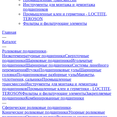
Инструменты для монтажа и демонтажа
подшипников
Промышленные клеи и герметики - LOCTITE,
TEROSON
Фильтры и фильтрующие элементы
Главная
—
Каталог
—
Роликовые подшипники
Низкотемпературные подшипники
Сверхточные
подшипники
Шариковые подшипники
Игольчатые
подшипники
Шарнирные подшипники
Системы линейного
перемещения
Втулки
Подшипниковые узлы
Шарнирные
головки
Подшипниковые разборные узлы
Манжеты,
уплотнения, сальники
Промышленные
трансмиссии
Инструменты для монтажа и демонтажа
подшипников
Промышленные клеи и герметики - LOCTITE,
TEROSON
Фильтры и фильтрующие элементы
Закрепляемые
подшипники
Комбинированные подшипники
—
Сферические роликовые подшипники
Конические роликовые подшипники
Упорные роликовые
подшипники
Опорные ролики
Роликовые цилиндрические