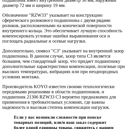
подшипник имеет внутренний диаметр 30 мм, наружный
диаметр 72 мм и ширину 19 мм.
Обозначение "RZW33" указывает на конструкцию
сферического роликового подшипника с двумя рядами
роликов, расположенными на конической поверхности
внутреннего кольца. Это обеспечивает лучшую способность
компенсировать угловые ошибки выравнивания оси и
поглощать радиальные и осевые нагрузки.
Дополнительно, символ "C3" указывает на внутренний зазор
подшипника. В данном случае, зазор типа C3 является
большим, чем стандартный зазор, что придает подшипнику
дополнительные характеристики компенсации, полезные при
высоких температурах, вибрациях или при неоднородных
условиях монтажа.
Производитель KOYO известен своими технологически
передовыми решениями в области подшипников, и
подшипник 21306 RZW33 C3 вероятно предназначен для
применения в требовательных условиях, где важны
надежность и высокая степень компенсации нагрузок.
Если у вас возникли сложности при поиске
товарных позиций, или/и ваш заказ содержит
более одной единицы товара, свяжитесь с нашим