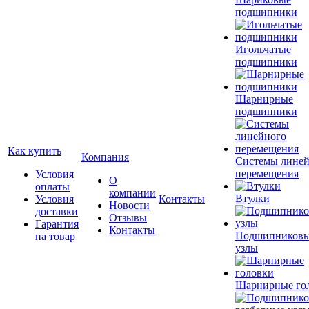
подшипники
Игольчатые
подшипники
Шарнирные
подшипники
Как купить
Компания
Системы лине
перемещения
Условия
О
оплаты
компании
Втулки
Условия
Контакты
Новости
доставки
Отзывы
Гарантия
Контакты
Подшипников
на товар
узлы
Шарнирные го