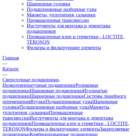
Шарнирные головки
Подшипниковые разборные узлы
Манжеты, уплотнения, сальники
Промышленные трансмиссии
Инструменты для монтажа и демонтажа
подшипников
Промышленные клеи и герметики - LOCTITE,
TEROSON
Фильтры и фильтрующие элементы
Главная
—
Каталог
—
Сверхточные подшипники
Низкотемпературные подшипники
Роликовые
подшипники
Шариковые подшипники
Игольчатые
подшипники
Шарнирные подшипники
Системы линейного
перемещения
Втулки
Подшипниковые узлы
Шарнирные
головки
Подшипниковые разборные узлы
Манжеты,
уплотнения, сальники
Промышленные
трансмиссии
Инструменты для монтажа и демонтажа
подшипников
Промышленные клеи и герметики - LOCTITE,
TEROSON
Фильтры и фильтрующие элементы
Закрепляемые
подшипники
Комбинированные подшипники