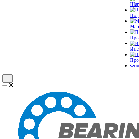
Шар
Под
Ман
Про
Инс
Про
Фил