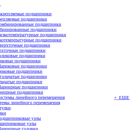
г
репляемые подшипники
бинированные подшипники
котемпературные подшипники
рхточные подшипники
иковые подшипники
иковые подшипники
льчатые подшипники
нирные подшипники
+ ЕЩЕ
темы линейного перемещения
лки
шипниковые узлы