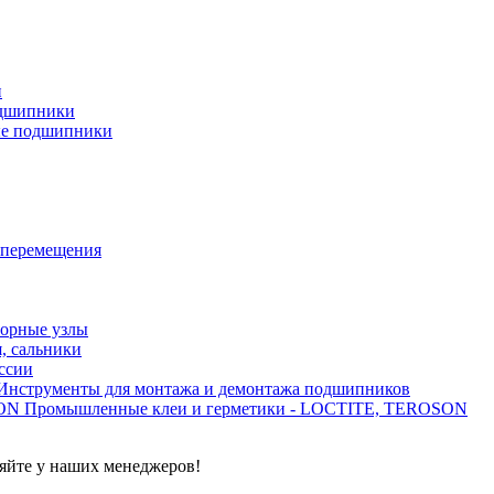
и
дшипники
ые подшипники
 перемещения
орные узлы
, сальники
ссии
Инструменты для монтажа и демонтажа подшипников
Промышленные клеи и герметики - LOCTITE, TEROSON
яйте у наших менеджеров!