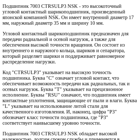
Подшипник 7003 CTRSULP3 NSK - это высокоточный
угловой контактный шарикоподшипник, произведенный
японской компанией NSK. Он имеет внутренний диаметр 17
мм, наружный диаметр 35 мм и ширину 10 мм.
Угловой контактный шарикоподшипник предназначен для
передачи радиальной и осевой нагрузок, а также для
обеспечения высокой точности вращения. Он состоит из
внутреннего и наружного кольца, шариков и сепаратора,
который разделяет шарики и поддерживает равномерное
распределение нагрузки.
Код "CTRSULP3" указывает на высокую точность
подшипника. Буква "C" означает угловой контакт, что
обеспечивает возможность передачи как радиальных, так и
осевых нагрузок. Буква "T" указывает на прецизионное
исполнение. Буквы "RSU" означают, что подшипник имеет
контактные уплотнения, защищающие от пыли и влаги. Буква
"L" указывает на использование литой стали для
качественного изготовления. И, наконец, цифра "P3"
обозначает класс точности подшипника, где "P3"
соответствует наивысшему уровню точности.
Подшипник 7003 CTRSULP3 NSK обладает высокой
надежностью, долгим сроком службы и применяется в