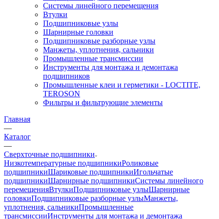
Системы линейного перемещения
Втулки
Подшипниковые узлы
Шарнирные головки
Подшипниковые разборные узлы
Манжеты, уплотнения, сальники
Промышленные трансмиссии
Инструменты для монтажа и демонтажа
подшипников
Промышленные клеи и герметики - LOCTITE,
TEROSON
Фильтры и фильтрующие элементы
Главная
—
Каталог
—
Сверхточные подшипники
Низкотемпературные подшипники
Роликовые
подшипники
Шариковые подшипники
Игольчатые
подшипники
Шарнирные подшипники
Системы линейного
перемещения
Втулки
Подшипниковые узлы
Шарнирные
головки
Подшипниковые разборные узлы
Манжеты,
уплотнения, сальники
Промышленные
трансмиссии
Инструменты для монтажа и демонтажа