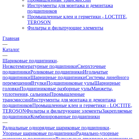
Инструменты для монтажа и демонтажа
подшипников
Промышленные клеи и герметики - LOCTITE,
TEROSON
Фильтры и фильтрующие элементы
Главная
—
Каталог
—
Шариковые подшипники
Низкотемпературные подшипники
Сверхточные
подшипники
Роликовые подшипники
Игольчатые
подшипники
Шарнирные подшипники
Системы линейного
перемещения
Втулки
Подшипниковые узлы
Шарнирные
головки
Подшипниковые разборные узлы
Манжеты,
уплотнения, сальники
Промышленные
трансмиссии
Инструменты для монтажа и демонтажа
подшипников
Промышленные клеи и герметики - LOCTITE,
TEROSON
Фильтры и фильтрующие элементы
Закрепляемые
подшипники
Комбинированные подшипники
—
Радиальные однорядные шариковые подшипники
Упорные шариковые подшипники
Радиально-упорные
шариковые подшипники
Радиальные двухрядные шариковые