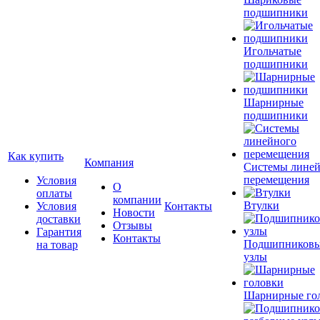
подшипники
Игольчатые
подшипники
Шарнирные
подшипники
Как купить
Компания
Системы лине
перемещения
Условия
О
оплаты
компании
Втулки
Условия
Контакты
Новости
доставки
Отзывы
Гарантия
Контакты
Подшипников
на товар
узлы
Шарнирные го