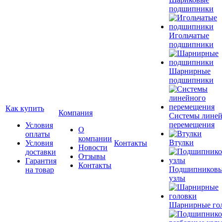
подшипники
Игольчатые
подшипники
Шарнирные
подшипники
Как купить
Компания
Системы лине
перемещения
Условия
О
оплаты
компании
Втулки
Условия
Контакты
Новости
доставки
Отзывы
Гарантия
Контакты
Подшипников
на товар
узлы
Шарнирные го