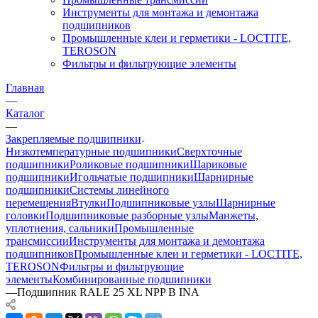
Инструменты для монтажа и демонтажа
подшипников
Промышленные клеи и герметики - LOCTITE,
TEROSON
Фильтры и фильтрующие элементы
Главная
—
Каталог
—
Закрепляемые подшипники
Низкотемпературные подшипники
Сверхточные
подшипники
Роликовые подшипники
Шариковые
подшипники
Игольчатые подшипники
Шарнирные
подшипники
Системы линейного
перемещения
Втулки
Подшипниковые узлы
Шарнирные
головки
Подшипниковые разборные узлы
Манжеты,
уплотнения, сальники
Промышленные
трансмиссии
Инструменты для монтажа и демонтажа
подшипников
Промышленные клеи и герметики - LOCTITE,
TEROSON
Фильтры и фильтрующие
элементы
Комбинированные подшипники
—
Подшипник RALE 25 XL NPP B INA