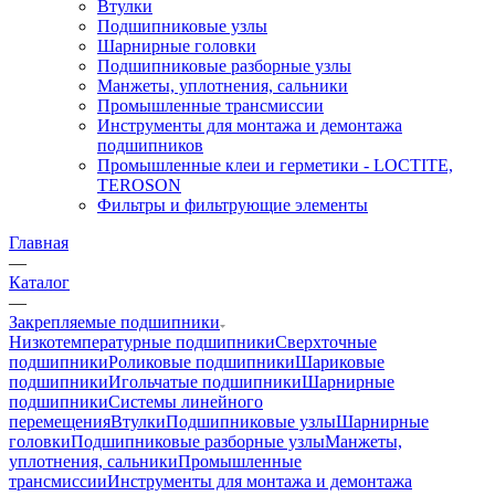
Втулки
Подшипниковые узлы
Шарнирные головки
Подшипниковые разборные узлы
Манжеты, уплотнения, сальники
Промышленные трансмиссии
Инструменты для монтажа и демонтажа
подшипников
Промышленные клеи и герметики - LOCTITE,
TEROSON
Фильтры и фильтрующие элементы
Главная
—
Каталог
—
Закрепляемые подшипники
Низкотемпературные подшипники
Сверхточные
подшипники
Роликовые подшипники
Шариковые
подшипники
Игольчатые подшипники
Шарнирные
подшипники
Системы линейного
перемещения
Втулки
Подшипниковые узлы
Шарнирные
головки
Подшипниковые разборные узлы
Манжеты,
уплотнения, сальники
Промышленные
трансмиссии
Инструменты для монтажа и демонтажа