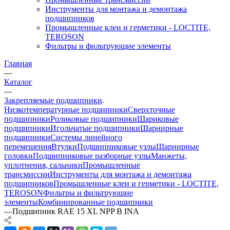
Инструменты для монтажа и демонтажа
подшипников
Промышленные клеи и герметики - LOCTITE,
TEROSON
Фильтры и фильтрующие элементы
Главная
—
Каталог
—
Закрепляемые подшипники
Низкотемпературные подшипники
Сверхточные
подшипники
Роликовые подшипники
Шариковые
подшипники
Игольчатые подшипники
Шарнирные
подшипники
Системы линейного
перемещения
Втулки
Подшипниковые узлы
Шарнирные
головки
Подшипниковые разборные узлы
Манжеты,
уплотнения, сальники
Промышленные
трансмиссии
Инструменты для монтажа и демонтажа
подшипников
Промышленные клеи и герметики - LOCTITE,
TEROSON
Фильтры и фильтрующие
элементы
Комбинированные подшипники
—
Подшипник RAE 15 XL NPP B INA