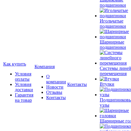
подшипники
Игольчатые
подшипники
Шарнирные
подшипники
Как купить
Компания
Системы лине
перемещения
Условия
О
оплаты
компании
Втулки
Условия
Контакты
Новости
доставки
Отзывы
Гарантия
Контакты
Подшипников
на товар
узлы
Шарнирные го