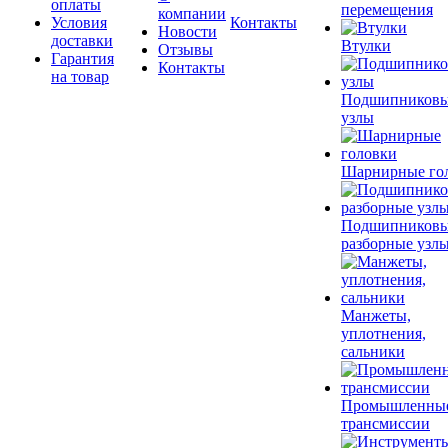
оплаты
перемещения
компании
Условия
Контакты
Новости
доставки
Втулки
Отзывы
Гарантия
Контакты
на товар
Подшипников
узлы
Шарнирные го
Подшипников
разборные узл
Манжеты,
уплотнения,
сальники
Промышленны
трансмиссии