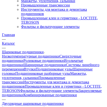
Манжеты, уплотнения, сальники
Промышленные трансмиссии
Инструменты для монтажа и демонтажа
подшипников
Промышленные клеи и герметики - LOCTITE,
TEROSON
Фильтры и фильтрующие элементы
Главная
—
Каталог
—
Шариковые подшипники
Низкотемпературные подшипники
Сверхточные
подшипники
Роликовые подшипники
Игольчатые
подшипники
Шарнирные подшипники
Системы линейного
перемещения
Втулки
Подшипниковые узлы
Шарнирные
головки
Подшипниковые разборные узлы
Манжеты,
уплотнения, сальники
Промышленные
трансмиссии
Инструменты для монтажа и демонтажа
подшипников
Промышленные клеи и герметики - LOCTITE,
TEROSON
Фильтры и фильтрующие элементы
Закрепляемые
подшипники
Комбинированные подшипники
—
Двухрядные шариковые подшипники