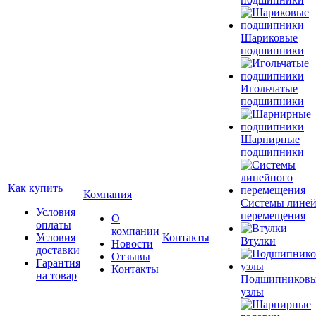
Шариковые
подшипники
Игольчатые
подшипники
Шарнирные
подшипники
Как купить
Компания
Системы лине
Условия
перемещения
О
оплаты
компании
Условия
Контакты
Втулки
Новости
доставки
Отзывы
Гарантия
Контакты
на товар
Подшипников
узлы