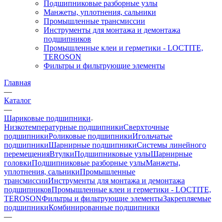
Подшипниковые разборные узлы
Манжеты, уплотнения, сальники
Промышленные трансмиссии
Инструменты для монтажа и демонтажа
подшипников
Промышленные клеи и герметики - LOCTITE,
TEROSON
Фильтры и фильтрующие элементы
Главная
—
Каталог
—
Шариковые подшипники
Низкотемпературные подшипники
Сверхточные
подшипники
Роликовые подшипники
Игольчатые
подшипники
Шарнирные подшипники
Системы линейного
перемещения
Втулки
Подшипниковые узлы
Шарнирные
головки
Подшипниковые разборные узлы
Манжеты,
уплотнения, сальники
Промышленные
трансмиссии
Инструменты для монтажа и демонтажа
подшипников
Промышленные клеи и герметики - LOCTITE,
TEROSON
Фильтры и фильтрующие элементы
Закрепляемые
подшипники
Комбинированные подшипники
—