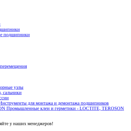
и
дшипники
ые подшипники
 перемещения
орные узлы
, сальники
ссии
Инструменты для монтажа и демонтажа подшипников
Промышленные клеи и герметики - LOCTITE, TEROSON
яйте у наших менеджеров!