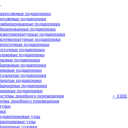
г
репляемые подшипники
бинированные подшипники
котемпературные подшипники
рхточные подшипники
иковые подшипники
иковые подшипники
льчатые подшипники
нирные подшипники
+ ЕЩЕ
темы линейного перемещения
лки
шипниковые узлы