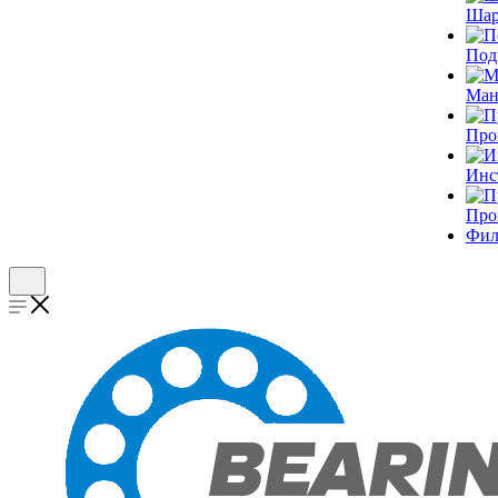
Шар
Под
Ман
Про
Инс
Про
Фил